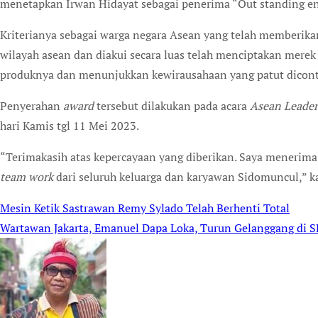
menetapkan Irwan Hidayat sebagai penerima “Out standing ent
Kriterianya sebagai warga negara Asean yang telah memberik
wilayah asean dan diakui secara luas telah menciptakan merek 
produknya dan menunjukkan kewirausahaan yang patut dicon
Penyerahan
award
tersebut dilakukan pada acara
Asean Leader
hari Kamis tgl 11 Mei 2023.
“Terimakasih atas kepercayaan yang diberikan. Saya menerim
team work
dari seluruh keluarga dan karyawan Sidomuncul,” ka
Mesin Ketik Sastrawan Remy Sylado Telah Berhenti Total
Post
Wartawan Jakarta, Emanuel Dapa Loka, Turun Gelanggang di SB
navigation