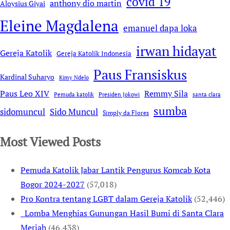
covid 19
anthony dio martin
Aloysius Giyai
Eleine Magdalena
emanuel dapa loka
irwan hidayat
Gereja Katolik
Gereja Katolik Indonesia
Paus Fransiskus
Kardinal Suharyo
Kimy Ndelo
Remmy Sila
Paus Leo XIV
Pemuda katolik
Presiden Jokowi
santa clara
sumba
sidomuncul
Sido Muncul
Simply da Flores
Most Viewed Posts
Pemuda Katolik Jabar Lantik Pengurus Komcab Kota
Bogor 2024-2027
(57,018)
Pro Kontra tentang LGBT dalam Gereja Katolik
(52,446)
Lomba Menghias Gunungan Hasil Bumi di Santa Clara
Meriah
(46,438)