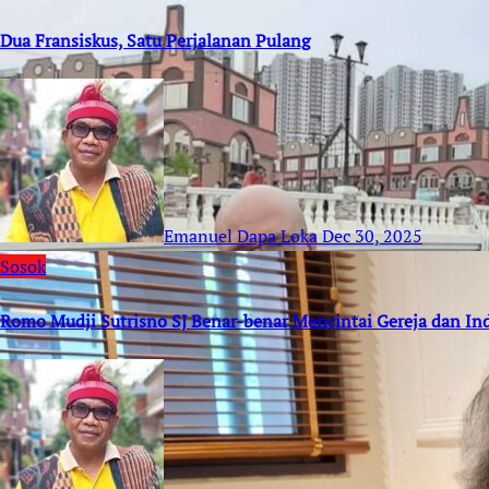
Dua Fransiskus, Satu Perjalanan Pulang
Emanuel Dapa Loka
Dec 30, 2025
Sosok
Romo Mudji Sutrisno SJ Benar-benar Mencintai Gereja dan In