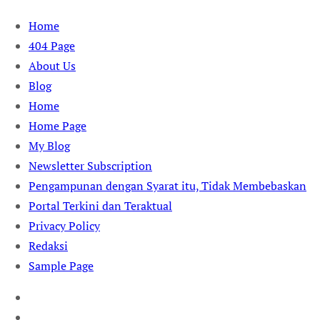
Skip
Home
to
404 Page
content
About Us
Blog
Home
Home Page
My Blog
Newsletter Subscription
Pengampunan dengan Syarat itu, Tidak Membebaskan
Portal Terkini dan Teraktual
Privacy Policy
Redaksi
Sample Page