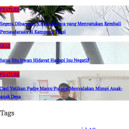
FEATURE
Segera Dibangun: Umma Karara yang Menyatukan Kembali
Persaudaraan di Kampung Tossi
IRAS
Jurus Jitu Irwan Hidayat Hadapi Isu Negatif
FEATURE
Dari Vatikan Padre Marco Pulang Menyalakan Mimpi Anak-
anak Desa
Tags