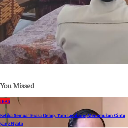
SuarNews.com
You Missed
IRAS
Ketika Semua Terasa Gelap, Tom Lembong Menemukan Cinta
yang Nyata