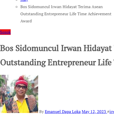
Bos Sidomuncul Irwan Hidayat Terima Asean
Outstanding Entrepreneur Life Time Achievement
Award
Sosok
Bos Sidomuncul Irwan Hidayat
Outstanding Entrepreneur Lif
By
Emanuel Dapa Loka
May 12, 2023
#
ir