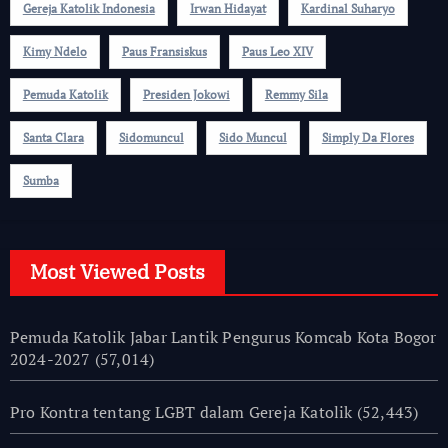
Gereja Katolik Indonesia
Irwan Hidayat
Kardinal Suharyo
Kimy Ndelo
Paus Fransiskus
Paus Leo XIV
Pemuda Katolik
Presiden Jokowi
Remmy Sila
Santa Clara
Sidomuncul
Sido Muncul
Simply Da Flores
Sumba
Most Viewed Posts
Pemuda Katolik Jabar Lantik Pengurus Komcab Kota Bogor
2024-2027
(57,014)
Pro Kontra tentang LGBT dalam Gereja Katolik
(52,443)