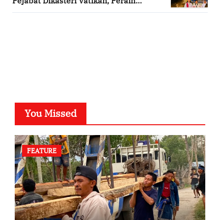
Pejabat Dikasteri Vatikan, Peraih
Predikat Summa Cum Laude
SuarNews.com
You Missed
FEATURE