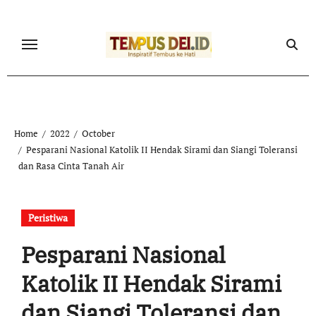
Skip
to
content
Home
2022
October
Pesparani Nasional Katolik II Hendak Sirami dan Siangi Toleransi
dan Rasa Cinta Tanah Air
Peristiwa
Pesparani Nasional
Katolik II Hendak Sirami
dan Siangi Toleransi dan