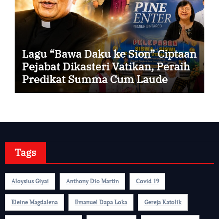
Lagu “Bawa Daku ke Sion” Ciptaan
Pejabat Dikasteri Vatikan, Peraih
Predikat Summa Cum Laude
Tags
Aloysius Giyai
Anthony Dio Martin
Covid 19
Eleine Magdalena
Emanuel Dapa Loka
Gereja Katolik