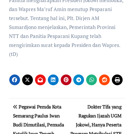
Panitia mengharapkan Presiden Jokowi membuka,
dan Wapres Ma’ruf Amin menutup Pesparani
tersebut. Tentang hal ini, Plt. Dirjen AM
Sumardjono menjelaskan, Pemerintah Provinsi
NTT dan Panitia Pesparani Kupang telah
mengirimkan surat kepada Presiden dan Wapres.
(tD)
Post
Pegawai Pemda Kota
Dokter Tifa yang
navigation
Semarang Paulus Iwan
Ragukan Ijazah UGM
Budi Dimutilasi, Pemuda
Jokowi, Hanya Peserta
Katolik Jawa Tengah
Program Matrikulasi STF