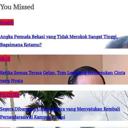
You Missed
Health
Angka Pemuda Bekasi yang Tidak Merokok Sangat Tinggi,
Bagaimana Kotamu?
IRAS
Ketika Semua Terasa Gelap, Tom Lembong Menemukan Cinta
yang Nyata
FEATURE
Segera Dibangun: Umma Karara yang Menyatukan Kembali
Persaudaraan di Kampung Tossi