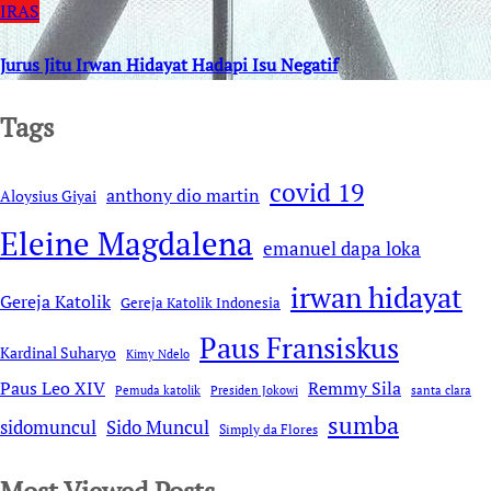
IRAS
Jurus Jitu Irwan Hidayat Hadapi Isu Negatif
Tags
covid 19
anthony dio martin
Aloysius Giyai
Eleine Magdalena
emanuel dapa loka
irwan hidayat
Gereja Katolik
Gereja Katolik Indonesia
Paus Fransiskus
Kardinal Suharyo
Kimy Ndelo
Remmy Sila
Paus Leo XIV
Pemuda katolik
Presiden Jokowi
santa clara
sumba
sidomuncul
Sido Muncul
Simply da Flores