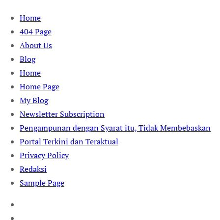
Skip
Home
to
404 Page
content
About Us
Blog
Home
Home Page
My Blog
Newsletter Subscription
Pengampunan dengan Syarat itu, Tidak Membebaskan
Portal Terkini dan Teraktual
Privacy Policy
Redaksi
Sample Page