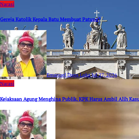
Narasi
Gereja Katolik Kepala Batu Membuat Patung?
Emanuel Dapa Loka
Jul 27, 2026
Narasi
Kejaksaan Agung Menghina Publik, KPK Harus Ambil Alih Kas