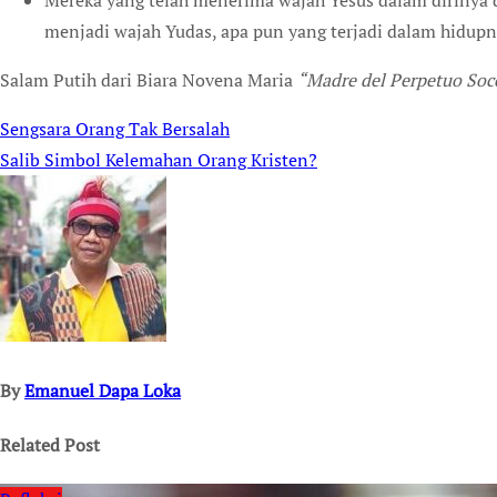
Mereka yang telah menerima wajah Yesus dalam dirinya 
menjadi wajah Yudas, apa pun yang terjadi dalam hidupn
Salam Putih dari Biara Novena Maria
“Madre del Perpetuo Soc
Sengsara Orang Tak Bersalah
Post
Salib Simbol Kelemahan Orang Kristen?
navigation
By
Emanuel Dapa Loka
Related Post