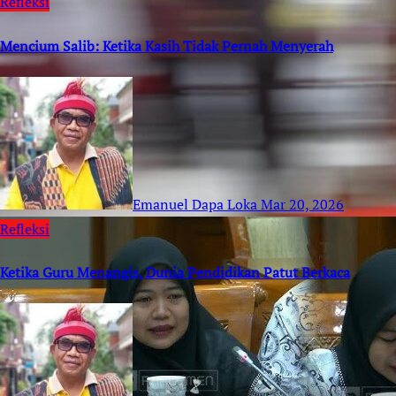
Refleksi
Mencium Salib: Ketika Kasih Tidak Pernah Menyerah
Emanuel Dapa Loka
Mar 20, 2026
Refleksi
Ketika Guru Menangis, Dunia Pendidikan Patut Berkaca