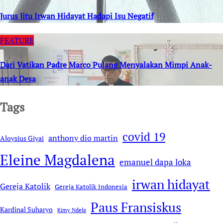
Jurus Jitu Irwan Hidayat Hadapi Isu Negatif
FEATURE
Dari Vatikan Padre Marco Pulang Menyalakan Mimpi Anak-
anak Desa
Tags
covid 19
anthony dio martin
Aloysius Giyai
Eleine Magdalena
emanuel dapa loka
irwan hidayat
Gereja Katolik
Gereja Katolik Indonesia
Paus Fransiskus
Kardinal Suharyo
Kimy Ndelo