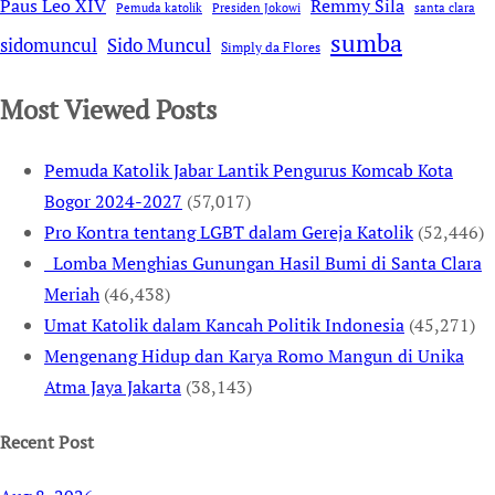
Remmy Sila
Paus Leo XIV
Pemuda katolik
Presiden Jokowi
santa clara
sumba
sidomuncul
Sido Muncul
Simply da Flores
Most Viewed Posts
Pemuda Katolik Jabar Lantik Pengurus Komcab Kota
Bogor 2024-2027
(57,017)
Pro Kontra tentang LGBT dalam Gereja Katolik
(52,446)
Lomba Menghias Gunungan Hasil Bumi di Santa Clara
Meriah
(46,438)
Umat Katolik dalam Kancah Politik Indonesia
(45,271)
Mengenang Hidup dan Karya Romo Mangun di Unika
Atma Jaya Jakarta
(38,143)
Recent Post