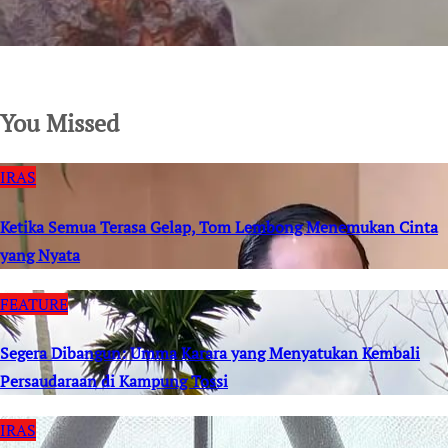
SuarNews.com
You Missed
IRAS
Ketika Semua Terasa Gelap, Tom Lembong Menemukan Cinta
yang Nyata
FEATURE
Segera Dibangun: Umma Karara yang Menyatukan Kembali
Persaudaraan di Kampung Tossi
IRAS