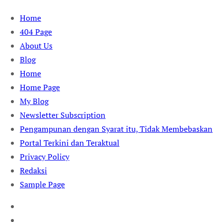
Skip
Home
to
404 Page
content
About Us
Blog
Home
Home Page
My Blog
Newsletter Subscription
Pengampunan dengan Syarat itu, Tidak Membebaskan
Portal Terkini dan Teraktual
Privacy Policy
Redaksi
Sample Page