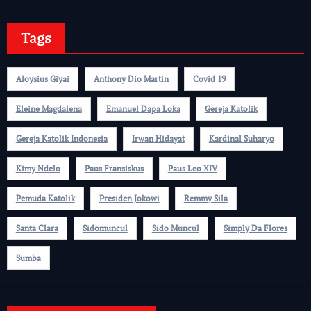
Tags
Aloysius Giyai
Anthony Dio Martin
Covid 19
Eleine Magdalena
Emanuel Dapa Loka
Gereja Katolik
Gereja Katolik Indonesia
Irwan Hidayat
Kardinal Suharyo
Kimy Ndelo
Paus Fransiskus
Paus Leo XIV
Pemuda Katolik
Presiden Jokowi
Remmy Sila
Santa Clara
Sidomuncul
Sido Muncul
Simply Da Flores
Sumba