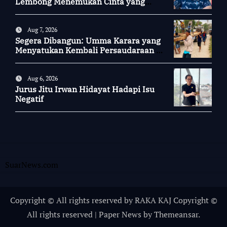
Lembong Menemukan Cinta yang
Nyata
Aug 7, 2026
Segera Dibangun: Umma Karara yang
Menyatukan Kembali Persaudaraan di
Kampung Tossi
Aug 6, 2026
Jurus Jitu Irwan Hidayat Hadapi Isu
Negatif
SuarNews.com
Copyright © All rights reserved by RAKA KAJ Copyright ©
All rights reserved
|
Paper News
by
Themeansar
.