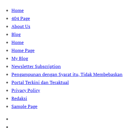
Skip
Home
to
404 Page
content
About Us
Blog
Home
Home Page
My Blog
Newsletter Subscription
Pengampunan dengan Syarat itu, Tidak Membebaskan
Portal Terkini dan Teraktual
Privacy Policy
Redaksi
Sample Page