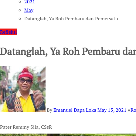
2021
May
Datanglah, Ya Roh Pembaru dan Pemersatu
Refleksi
Datanglah, Ya Roh Pembaru da
By
Emanuel Dapa Loka
May 15, 2021
#
Ro
Pater Remmy Sila, CSsR