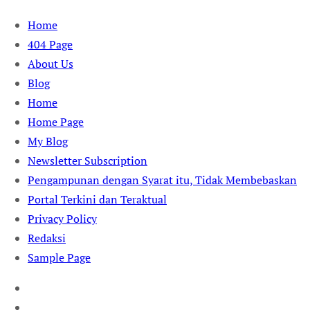
Skip
Home
to
404 Page
content
About Us
Blog
Home
Home Page
My Blog
Newsletter Subscription
Pengampunan dengan Syarat itu, Tidak Membebaskan
Portal Terkini dan Teraktual
Privacy Policy
Redaksi
Sample Page