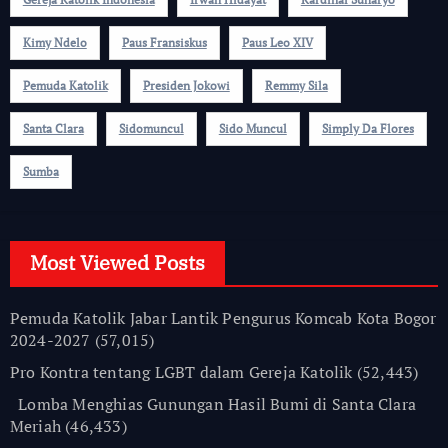
Kimy Ndelo
Paus Fransiskus
Paus Leo XIV
Pemuda Katolik
Presiden Jokowi
Remmy Sila
Santa Clara
Sidomuncul
Sido Muncul
Simply Da Flores
Sumba
Most Viewed Posts
Pemuda Katolik Jabar Lantik Pengurus Komcab Kota Bogor
2024-2027
(57,015)
Pro Kontra tentang LGBT dalam Gereja Katolik
(52,443)
Lomba Menghias Gunungan Hasil Bumi di Santa Clara
Meriah
(46,433)