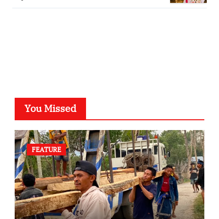
Predikat Summa Cum Laude
SuarNews.com
You Missed
FEATURE