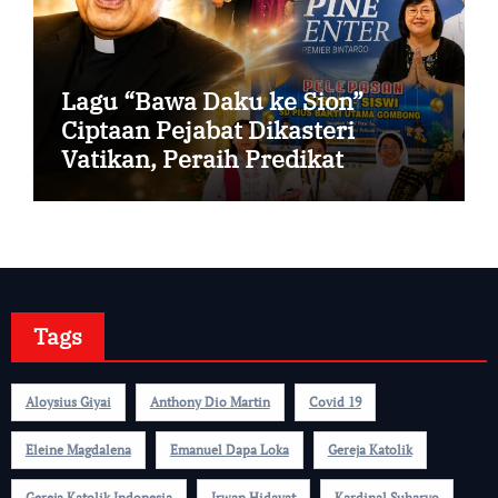
Lagu “Bawa Daku ke Sion”
Ciptaan Pejabat Dikasteri
Vatikan, Peraih Predikat
Summa Cum Laude
Tags
Aloysius Giyai
Anthony Dio Martin
Covid 19
Eleine Magdalena
Emanuel Dapa Loka
Gereja Katolik
Gereja Katolik Indonesia
Irwan Hidayat
Kardinal Suharyo