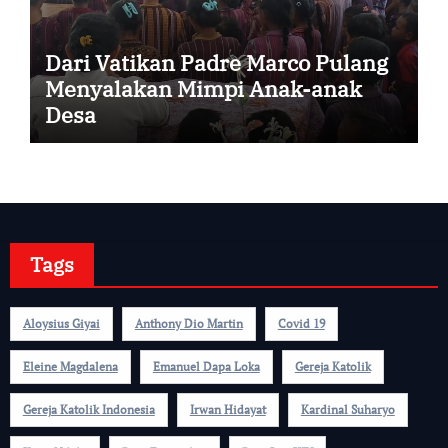
Dari Vatikan Padre Marco Pulang
Menyalakan Mimpi Anak-anak
Desa
Tags
Aloysius Giyai
Anthony Dio Martin
Covid 19
Eleine Magdalena
Emanuel Dapa Loka
Gereja Katolik
Gereja Katolik Indonesia
Irwan Hidayat
Kardinal Suharyo