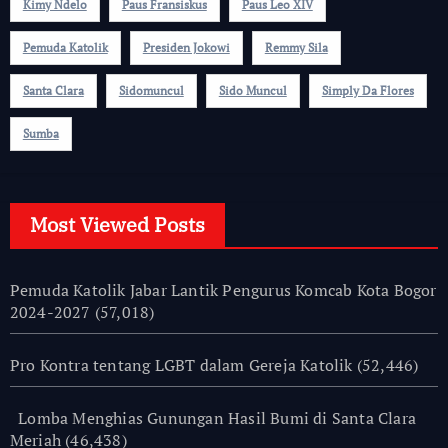
Kimy Ndelo
Paus Fransiskus
Paus Leo XIV
Pemuda Katolik
Presiden Jokowi
Remmy Sila
Santa Clara
Sidomuncul
Sido Muncul
Simply Da Flores
Sumba
Most Viewed Posts
Pemuda Katolik Jabar Lantik Pengurus Komcab Kota Bogor
2024-2027
(57,018)
Pro Kontra tentang LGBT dalam Gereja Katolik
(52,446)
Lomba Menghias Gunungan Hasil Bumi di Santa Clara
Meriah
(46,438)