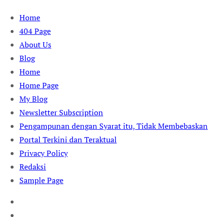
Skip
Home
to
404 Page
content
About Us
Blog
Home
Home Page
My Blog
Newsletter Subscription
Pengampunan dengan Syarat itu, Tidak Membebaskan
Portal Terkini dan Teraktual
Privacy Policy
Redaksi
Sample Page