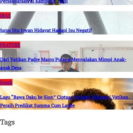
Persaudaraan di Kampung Tossi
IRAS
Jurus Jitu Irwan Hidayat Hadapi Isu Negatif
FEATURE
Dari Vatikan Padre Marco Pulang Menyalakan Mimpi Anak-
anak Desa
Sosok
Lagu “Bawa Daku ke Sion” Ciptaan Pejabat Dikasteri Vatikan,
Peraih Predikat Summa Cum Laude
Tags