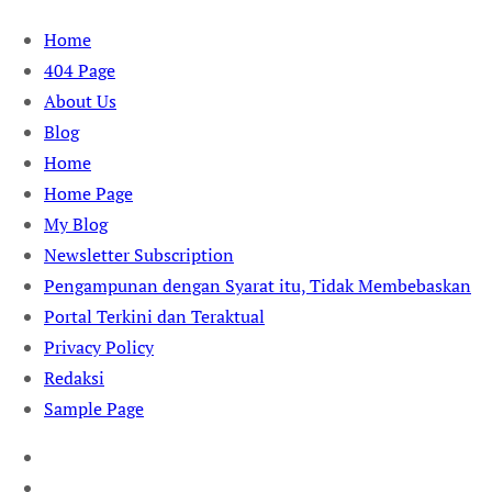
Skip
Home
to
404 Page
content
About Us
Blog
Home
Home Page
My Blog
Newsletter Subscription
Pengampunan dengan Syarat itu, Tidak Membebaskan
Portal Terkini dan Teraktual
Privacy Policy
Redaksi
Sample Page