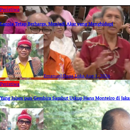
Peristiwa
Lansia Tetap Berharga, Menjadi Akar yang Menghidupi
Emanuel Dapa Loka
Aug 1, 2026
Peristiwa
Yang Islam pun Gembira Sambut Uskup Hans Monteiro di Jaka