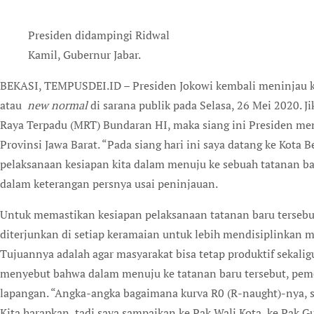
Presiden didampingi Ridwal
Kamil, Gubernur Jabar.
BEKASI, TEMPUSDEI.ID – Presiden Jokowi kembali meninjau kesiapan penerapan prosedur standar tatanan baru
atau
new
normal
di sarana publik pada Selasa, 26 Mei 2020. J
Raya Terpadu (MRT) Bundaran HI, maka siang ini Presiden meni
Provinsi Jawa Barat. “Pada siang hari ini saya datang ke Kota 
pelaksanaan kesiapan kita dalam menuju ke sebuah tatanan bar
dalam keterangan persnya usai peninjauan.
Untuk memastikan kesiapan pelaksanaan tatanan baru tersebu
diterjunkan di setiap keramaian untuk lebih mendisiplinkan 
Tujuannya adalah agar masyarakat bisa tetap produktif sekali
menyebut bahwa dalam menuju ke tatanan baru tersebut, pemer
lapangan. “Angka-angka bagaimana kurva R0 (R-naught)-nya, se
Kita harapkan, tadi saya sampaikan ke Pak Wali Kota, ke Pak Gu