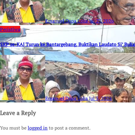
Emanuel Dapa Loka
Jul 27, 2026
Peristiwa
SKP se-KAJ Turun ke Bantargebang, Buktikan Laudato Si’ Buk
Emanuel Dapa Loka
Jul 5, 2026
Leave a Reply
You must be
logged in
to post a comment.