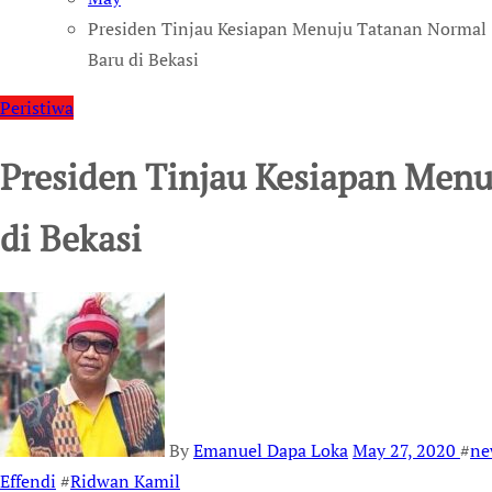
Presiden Tinjau Kesiapan Menuju Tatanan Normal
Baru di Bekasi
Peristiwa
Presiden Tinjau Kesiapan Men
di Bekasi
By
Emanuel Dapa Loka
May 27, 2020
#
ne
Effendi
#
Ridwan Kamil