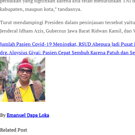
perbaikan yang signifikan karena kita telah menurunkan TNI d
kabupaten, maupun kota,” tandasnya.
Turut mendampingi Presiden dalam peninjauan tersebut yaitu
Jenderal Idham Azis, Gubernur Jawa Barat Ridwan Kamil, dan W
Jumlah Pasien Covid-19 Meningkat, RSUD Abepura Jadi Pusat
Post
drg. Aloysius Giyai: Pasien Cepat Sembuh Karena Patuh dan S
navigation
By
Emanuel Dapa Loka
Related Post