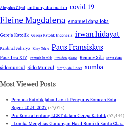
covid 19
anthony dio martin
Aloysius Giyai
Eleine Magdalena
emanuel dapa loka
irwan hidayat
Gereja Katolik
Gereja Katolik Indonesia
Paus Fransiskus
Kardinal Suharyo
Kimy Ndelo
Remmy Sila
Paus Leo XIV
Pemuda katolik
Presiden Jokowi
santa clara
sumba
sidomuncul
Sido Muncul
Simply da Flores
Most Viewed Posts
Pemuda Katolik Jabar Lantik Pengurus Komcab Kota
Bogor 2024-2027
(57,015)
Pro Kontra tentang LGBT dalam Gereja Katolik
(52,444)
Lomba Menghias Gunungan Hasil Bumi di Santa Clara