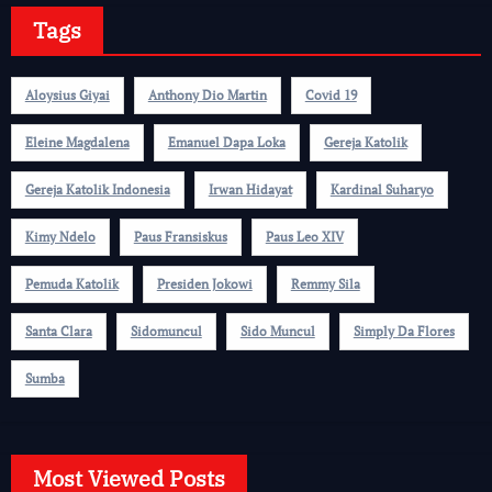
Tags
Aloysius Giyai
Anthony Dio Martin
Covid 19
Eleine Magdalena
Emanuel Dapa Loka
Gereja Katolik
Gereja Katolik Indonesia
Irwan Hidayat
Kardinal Suharyo
Kimy Ndelo
Paus Fransiskus
Paus Leo XIV
Pemuda Katolik
Presiden Jokowi
Remmy Sila
Santa Clara
Sidomuncul
Sido Muncul
Simply Da Flores
Sumba
Most Viewed Posts