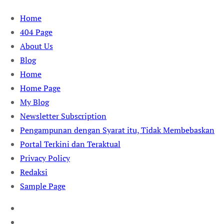
Skip
Home
to
404 Page
content
About Us
Blog
Home
Home Page
My Blog
Newsletter Subscription
Pengampunan dengan Syarat itu, Tidak Membebaskan
Portal Terkini dan Teraktual
Privacy Policy
Redaksi
Sample Page