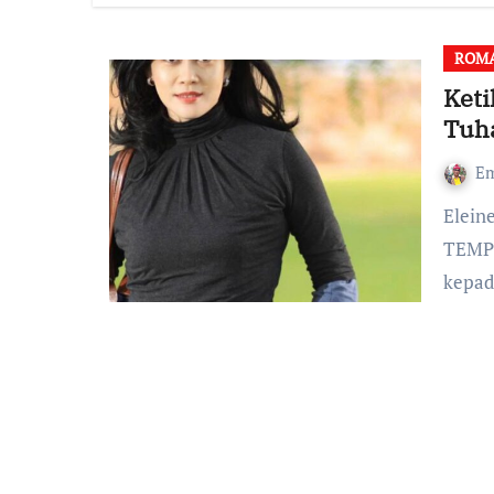
ROM
Keti
Tuh
Em
Eleine Magdalena, Penulis buku-buku renungan best seller
TEMPU
kepad