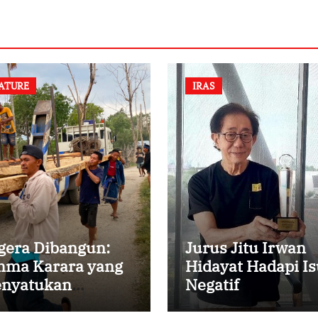
ATURE
IRAS
gera Dibangun:
Jurus Jitu Irwan
ma Karara yang
Hidayat Hadapi Is
nyatukan
Negatif
mbali