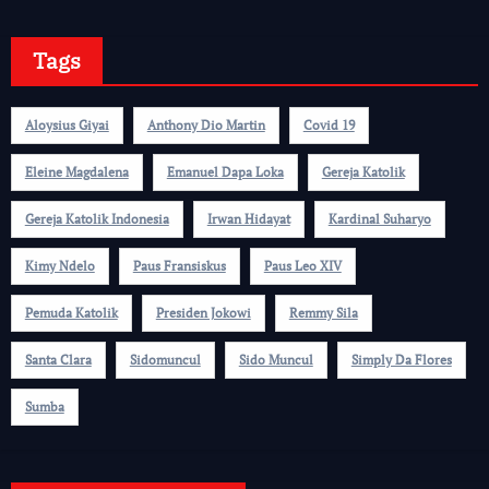
Tags
Aloysius Giyai
Anthony Dio Martin
Covid 19
Eleine Magdalena
Emanuel Dapa Loka
Gereja Katolik
Gereja Katolik Indonesia
Irwan Hidayat
Kardinal Suharyo
Kimy Ndelo
Paus Fransiskus
Paus Leo XIV
Pemuda Katolik
Presiden Jokowi
Remmy Sila
Santa Clara
Sidomuncul
Sido Muncul
Simply Da Flores
Sumba