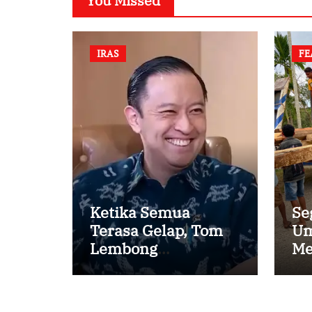
You Missed
IRAS
FE
Ketika Semua
Se
Terasa Gelap, Tom
Um
Lembong
Me
Menemukan Cinta
Ke
yang Nyata
Pe
Ka