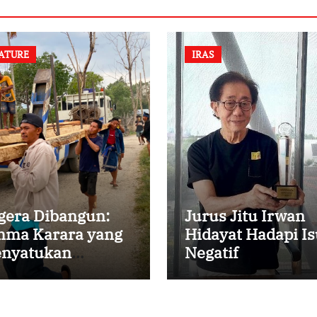
ATURE
IRAS
gera Dibangun:
Jurus Jitu Irwan
ma Karara yang
Hidayat Hadapi Is
nyatukan
Negatif
mbali
rsaudaraan di
mpung Tossi