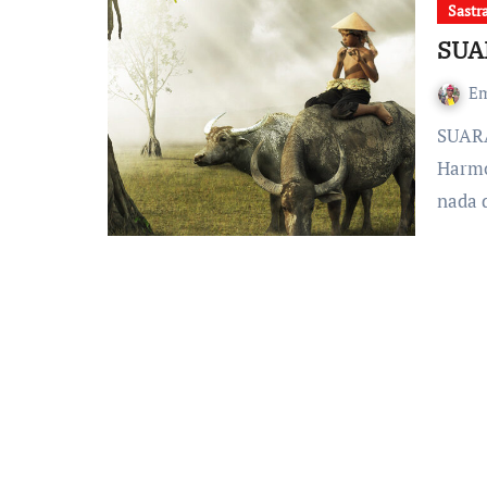
Sastr
SUA
Em
SUARA SERULING DI TATAR SUNDA Simply da Flores,
Harmo
nada