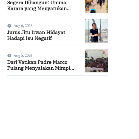
Segera Dibangun: Umma
Karara yang Menyatukan
Kembali Persaudaraan di
Kampung Tossi
Aug 6, 2026
Jurus Jitu Irwan Hidayat
Hadapi Isu Negatif
Aug 5, 2026
Dari Vatikan Padre Marco
Pulang Menyalakan Mimpi
Anak-anak Desa
SuarNews.com