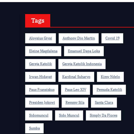
Tags
Aloysius Giyai
Anthony Dio Martin
Covid 19
Eleine Magdalena
Emanuel Dapa Loka
Gereja Katolik
Gereja Katolik Indonesia
Irwan Hidayat
Kardinal Suharyo
Kimy Ndelo
Paus Fransiskus
Paus Leo XIV
Pemuda Katolik
Presiden Jokowi
Remmy Sila
Santa Clara
Sidomuncul
Sido Muncul
Simply Da Flores
Sumba