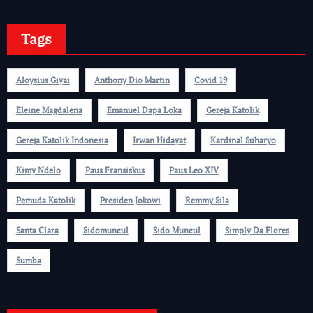
Tags
Aloysius Giyai
Anthony Dio Martin
Covid 19
Eleine Magdalena
Emanuel Dapa Loka
Gereja Katolik
Gereja Katolik Indonesia
Irwan Hidayat
Kardinal Suharyo
Kimy Ndelo
Paus Fransiskus
Paus Leo XIV
Pemuda Katolik
Presiden Jokowi
Remmy Sila
Santa Clara
Sidomuncul
Sido Muncul
Simply Da Flores
Sumba