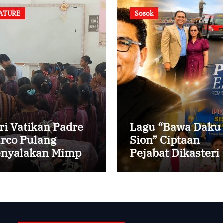
ATURE
Sosok
ri Vatikan Padre
Lagu “Bawa Daku
rco Pulang
Sion” Ciptaan
nyalakan Mimpi
Pejabat Dikasteri
ak-anak Desa
Vatikan, Peraih
Predikat Summa
Cum Laude