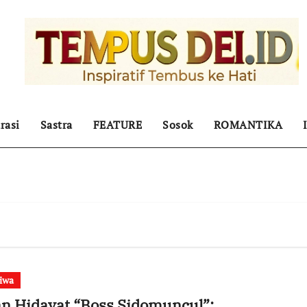
rasi
Sastra
FEATURE
Sosok
ROMANTIKA
tiwa
n Hidayat “Boss Sidomuncul”: