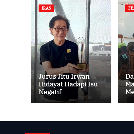
IRAS
FE
Jurus Jitu Irwan
Da
Hidayat Hadapi Isu
Ma
Negatif
Me
An