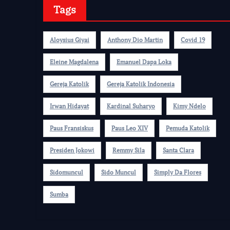
Tags
Aloysius Giyai
Anthony Dio Martin
Covid 19
Eleine Magdalena
Emanuel Dapa Loka
Gereja Katolik
Gereja Katolik Indonesia
Irwan Hidayat
Kardinal Suharyo
Kimy Ndelo
Paus Fransiskus
Paus Leo XIV
Pemuda Katolik
Presiden Jokowi
Remmy Sila
Santa Clara
Sidomuncul
Sido Muncul
Simply Da Flores
Sumba