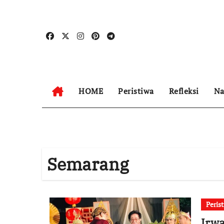
Skip
to
content
HOME
Peristiwa
Refleksi
Na
Semarang
Peris
Irwa