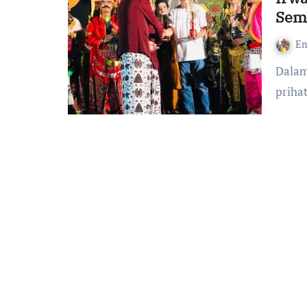
Sem
Em
Dalam diri drg. Grace W. Susanto bertaut rasa kagum dan
priha