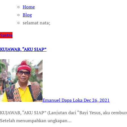
Home
Blog
selamat nata;
Sastra
KUJAWAB, “AKU SIAP”
Emanuel Dapa Loka
Dec 26, 2021
KUJAWAB, “AKU SIAP” (Lanjutan dari “Bayi Yesus, aku cemburu padaMu”) SImply da Flores, Harmony Institute
Setelah menumpahkan ungkapan…