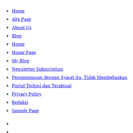
Skip
Home
to
404 Page
content
About Us
Blog
Home
Home Page
My Blog
Newsletter Subscription
Pengampunan dengan Syarat itu, Tidak Membebaskan
Portal Terkini dan Teraktual
Privacy Policy
Redaksi
Sample Page