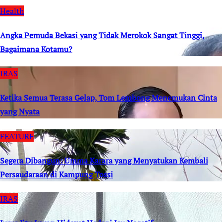
Health
Angka Pemuda Bekasi yang Tidak Merokok Sangat Tinggi,
Bagaimana Kotamu?
IRAS
Ketika Semua Terasa Gelap, Tom Lembong Menemukan Cinta
yang Nyata
FEATURE
Segera Dibangun: Umma Karara yang Menyatukan Kembali
Persaudaraan di Kampung Tossi
IRAS