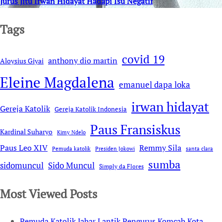
Jurus Jitu Irwan Hidayat Hadapi Isu Negatif
Tags
covid 19
anthony dio martin
Aloysius Giyai
Eleine Magdalena
emanuel dapa loka
irwan hidayat
Gereja Katolik
Gereja Katolik Indonesia
Paus Fransiskus
Kardinal Suharyo
Kimy Ndelo
Remmy Sila
Paus Leo XIV
Pemuda katolik
Presiden Jokowi
santa clara
sumba
sidomuncul
Sido Muncul
Simply da Flores
Most Viewed Posts
Pemuda Katolik Jabar Lantik Pengurus Komcab Kota