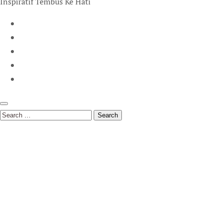
Inspiratif Tembus Ke Hati
Search
for: