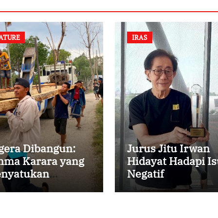
ATURE
IRAS
gera Dibangun:
Jurus Jitu Irwan
ma Karara yang
Hidayat Hadapi Is
nyatukan
Negatif
mbali
rsaudaraan di
mpung Tossi