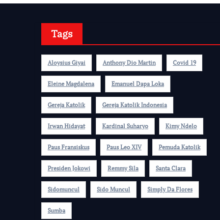
Tags
Aloysius Giyai
Anthony Dio Martin
Covid 19
Eleine Magdalena
Emanuel Dapa Loka
Gereja Katolik
Gereja Katolik Indonesia
Irwan Hidayat
Kardinal Suharyo
Kimy Ndelo
Paus Fransiskus
Paus Leo XIV
Pemuda Katolik
Presiden Jokowi
Remmy Sila
Santa Clara
Sidomuncul
Sido Muncul
Simply Da Flores
Sumba