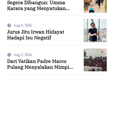
Segera Dibangun: Umma
Karara yang Menyatukan
Kembali Persaudaraan di
Kampung Tossi
Aug 6, 2026
Jurus Jitu Irwan Hidayat
Hadapi Isu Negatif
Aug 5, 2026
Dari Vatikan Padre Marco
Pulang Menyalakan Mimpi
Anak-anak Desa
SuarNews.com