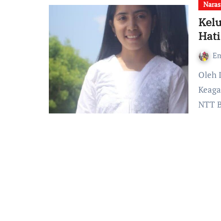
Naras
Kelu
Hati
Em
Oleh Imelda Vitrisia Lede, Mahasiswa Prodi Pendidikan
Keaga
NTT B