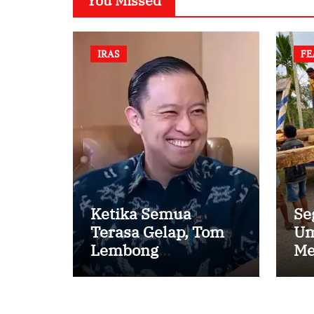
You Missed
IRAS
FE
Ketika Semua
Se
Terasa Gelap, Tom
Um
Lembong
Me
Menemukan Cinta
Ke
yang Nyata
Pe
Ka