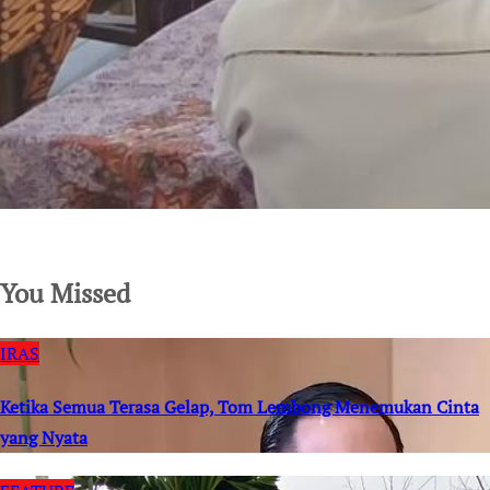
SuarNews.com
You Missed
IRAS
Ketika Semua Terasa Gelap, Tom Lembong Menemukan Cinta
yang Nyata