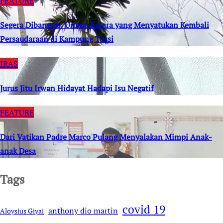
FEATURE
Segera Dibangun: Umma Karara yang Menyatukan Kembali
Persaudaraan di Kampung Tossi
IRAS
Jurus Jitu Irwan Hidayat Hadapi Isu Negatif
FEATURE
Dari Vatikan Padre Marco Pulang Menyalakan Mimpi Anak-
anak Desa
Tags
covid 19
anthony dio martin
Aloysius Giyai