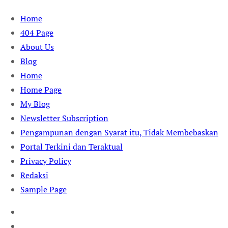
Skip
Home
to
404 Page
content
About Us
Blog
Home
Home Page
My Blog
Newsletter Subscription
Pengampunan dengan Syarat itu, Tidak Membebaskan
Portal Terkini dan Teraktual
Privacy Policy
Redaksi
Sample Page