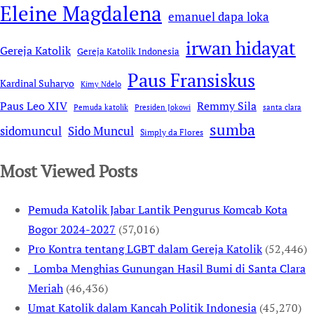
Eleine Magdalena
emanuel dapa loka
irwan hidayat
Gereja Katolik
Gereja Katolik Indonesia
Paus Fransiskus
Kardinal Suharyo
Kimy Ndelo
Remmy Sila
Paus Leo XIV
Pemuda katolik
Presiden Jokowi
santa clara
sumba
sidomuncul
Sido Muncul
Simply da Flores
Most Viewed Posts
Pemuda Katolik Jabar Lantik Pengurus Komcab Kota
Bogor 2024-2027
(57,016)
Pro Kontra tentang LGBT dalam Gereja Katolik
(52,446)
Lomba Menghias Gunungan Hasil Bumi di Santa Clara
Meriah
(46,436)
Umat Katolik dalam Kancah Politik Indonesia
(45,270)