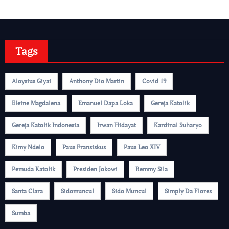
Tags
Aloysius Giyai
Anthony Dio Martin
Covid 19
Eleine Magdalena
Emanuel Dapa Loka
Gereja Katolik
Gereja Katolik Indonesia
Irwan Hidayat
Kardinal Suharyo
Kimy Ndelo
Paus Fransiskus
Paus Leo XIV
Pemuda Katolik
Presiden Jokowi
Remmy Sila
Santa Clara
Sidomuncul
Sido Muncul
Simply Da Flores
Sumba