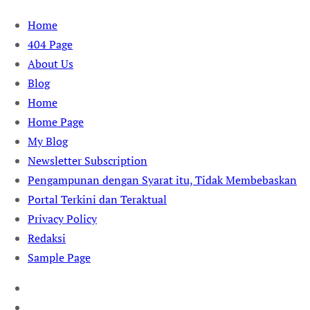
Skip
Home
to
404 Page
content
About Us
Blog
Home
Home Page
My Blog
Newsletter Subscription
Pengampunan dengan Syarat itu, Tidak Membebaskan
Portal Terkini dan Teraktual
Privacy Policy
Redaksi
Sample Page