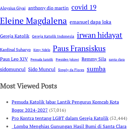
covid 19
anthony dio martin
Aloysius Giyai
Eleine Magdalena
emanuel dapa loka
irwan hidayat
Gereja Katolik
Gereja Katolik Indonesia
Paus Fransiskus
Kardinal Suharyo
Kimy Ndelo
Remmy Sila
Paus Leo XIV
Pemuda katolik
Presiden Jokowi
santa clara
sumba
sidomuncul
Sido Muncul
Simply da Flores
Most Viewed Posts
Pemuda Katolik Jabar Lantik Pengurus Komcab Kota
Bogor 2024-2027
(57,016)
Pro Kontra tentang LGBT dalam Gereja Katolik
(52,444)
Lomba Menghias Gunungan Hasil Bumi di Santa Clara