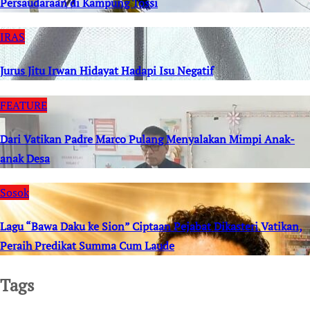
Persaudaraan di Kampung Tossi
IRAS
Jurus Jitu Irwan Hidayat Hadapi Isu Negatif
FEATURE
Dari Vatikan Padre Marco Pulang Menyalakan Mimpi Anak-
anak Desa
Sosok
Lagu “Bawa Daku ke Sion” Ciptaan Pejabat Dikasteri Vatikan,
Peraih Predikat Summa Cum Laude
Tags