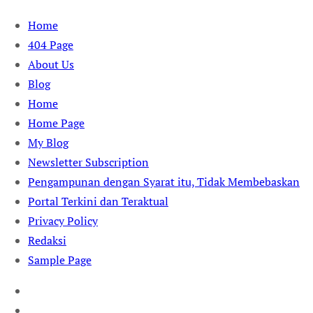
Skip
Home
to
404 Page
content
About Us
Blog
Home
Home Page
My Blog
Newsletter Subscription
Pengampunan dengan Syarat itu, Tidak Membebaskan
Portal Terkini dan Teraktual
Privacy Policy
Redaksi
Sample Page