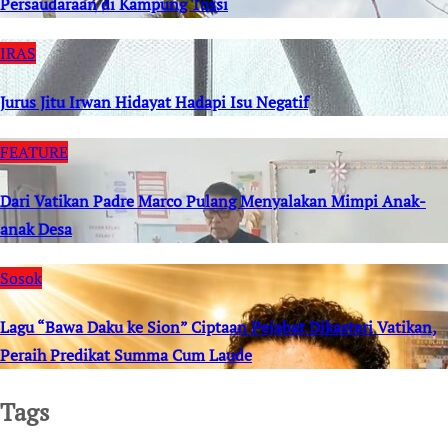
Persaudaraan di Kampung Tossi
IRAS
Jurus Jitu Irwan Hidayat Hadapi Isu Negatif
FEATURE
Dari Vatikan Padre Marco Pulang Menyalakan Mimpi Anak-
anak Desa
Sosok
Lagu “Bawa Daku ke Sion” Ciptaan Pejabat Dikasteri Vatikan,
Peraih Predikat Summa Cum Laude
Tags