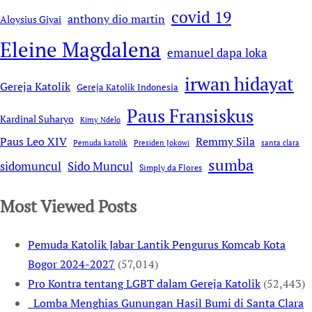
covid 19
anthony dio martin
Aloysius Giyai
Eleine Magdalena
emanuel dapa loka
irwan hidayat
Gereja Katolik
Gereja Katolik Indonesia
Paus Fransiskus
Kardinal Suharyo
Kimy Ndelo
Remmy Sila
Paus Leo XIV
Pemuda katolik
Presiden Jokowi
santa clara
sumba
sidomuncul
Sido Muncul
Simply da Flores
Most Viewed Posts
Pemuda Katolik Jabar Lantik Pengurus Komcab Kota
Bogor 2024-2027
(57,014)
Pro Kontra tentang LGBT dalam Gereja Katolik
(52,443)
Lomba Menghias Gunungan Hasil Bumi di Santa Clara