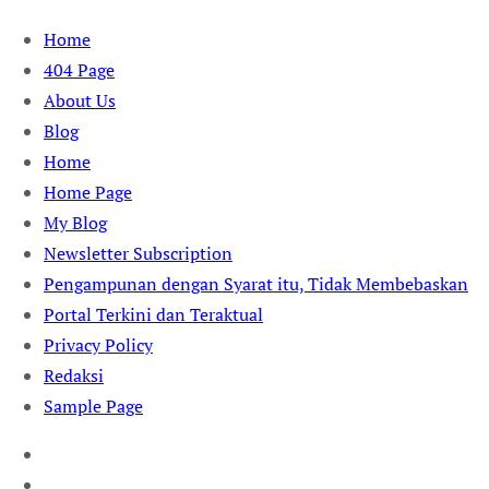
Skip
Home
to
404 Page
content
About Us
Blog
Home
Home Page
My Blog
Newsletter Subscription
Pengampunan dengan Syarat itu, Tidak Membebaskan
Portal Terkini dan Teraktual
Privacy Policy
Redaksi
Sample Page