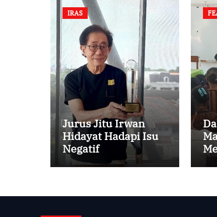
IRAS
FE
Jurus Jitu Irwan
Da
Hidayat Hadapi Isu
Ma
Negatif
Me
An