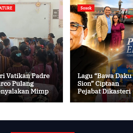
ATURE
Sosok
ri Vatikan Padre
Lagu “Bawa Daku
rco Pulang
Sion” Ciptaan
nyalakan Mimpi
Pejabat Dikasteri
ak-anak Desa
Vatikan, Peraih
Predikat Summa
Cum Laude