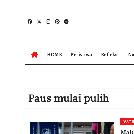
Skip
to
content
HOME
Peristiwa
Refleksi
Na
Paus mulai pulih
VATI
Maki