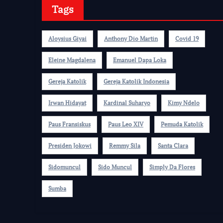
Tags
Aloysius Giyai
Anthony Dio Martin
Covid 19
Eleine Magdalena
Emanuel Dapa Loka
Gereja Katolik
Gereja Katolik Indonesia
Irwan Hidayat
Kardinal Suharyo
Kimy Ndelo
Paus Fransiskus
Paus Leo XIV
Pemuda Katolik
Presiden Jokowi
Remmy Sila
Santa Clara
Sidomuncul
Sido Muncul
Simply Da Flores
Sumba