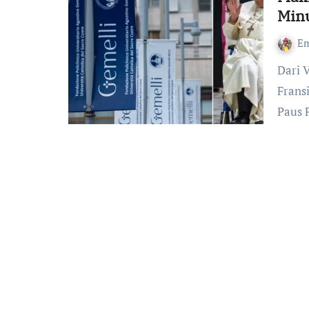
Min
Em
Dari Vatikan dikabarkan adanya kemajuan kesehatan Paus
Fransi
Paus 