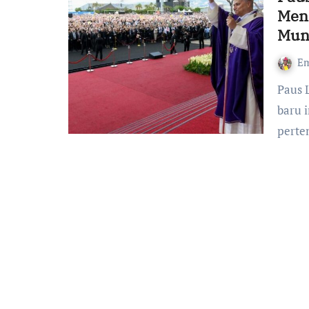
Men
Mun
Em
Paus Leo XIV mengenang Perjalanan Apostoliknya baru-
baru 
perte