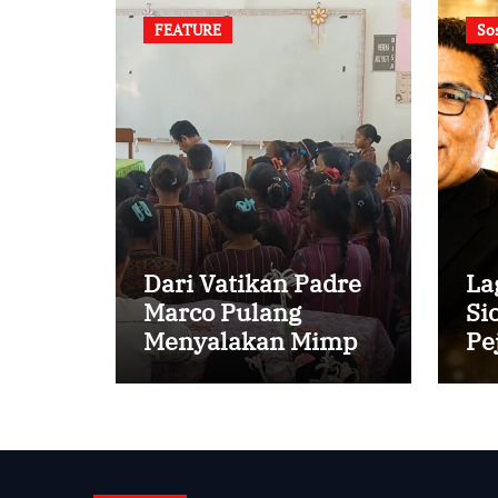
FEATURE
So
Dari Vatikan Padre
La
Marco Pulang
Si
Menyalakan Mimpi
Pe
Anak-anak Desa
Va
Pr
Cu