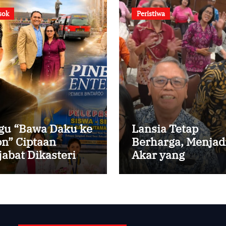
sok
Peristiwa
gu “Bawa Daku ke
Lansia Tetap
on” Ciptaan
Berharga, Menjad
jabat Dikasteri
Akar yang
tikan, Peraih
Menghidupi
edikat Summa
m Laude