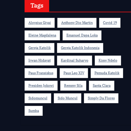
Tags
Aloysius Giyai
Anthony Dio Martin
Covid 19
Eleine Magdalena
Emanuel Dapa Loka
Gereja Katolik
Gereja Katolik Indonesia
Irwan Hidayat
Kardinal Suharyo
Kimy Ndelo
Paus Fransiskus
Paus Leo XIV
Pemuda Katolik
Presiden Jokowi
Remmy Sila
Santa Clara
Sidomuncul
Sido Muncul
Simply Da Flores
Sumba