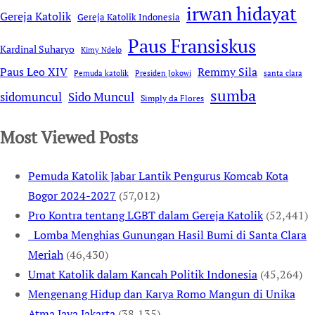
irwan hidayat
Gereja Katolik
Gereja Katolik Indonesia
Paus Fransiskus
Kardinal Suharyo
Kimy Ndelo
Remmy Sila
Paus Leo XIV
Pemuda katolik
Presiden Jokowi
santa clara
sumba
sidomuncul
Sido Muncul
Simply da Flores
Most Viewed Posts
Pemuda Katolik Jabar Lantik Pengurus Komcab Kota
Bogor 2024-2027
(57,012)
Pro Kontra tentang LGBT dalam Gereja Katolik
(52,441)
Lomba Menghias Gunungan Hasil Bumi di Santa Clara
Meriah
(46,430)
Umat Katolik dalam Kancah Politik Indonesia
(45,264)
Mengenang Hidup dan Karya Romo Mangun di Unika
Atma Jaya Jakarta
(38,135)