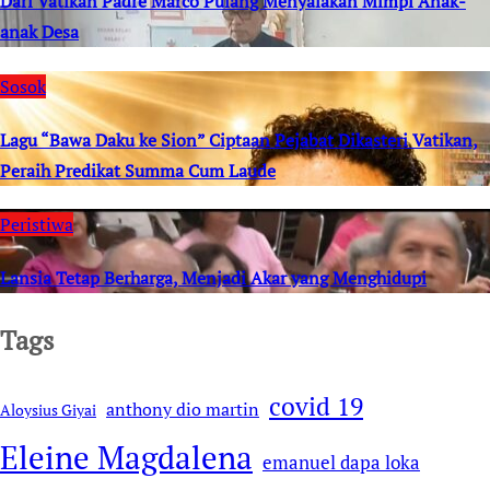
Dari Vatikan Padre Marco Pulang Menyalakan Mimpi Anak-
anak Desa
Sosok
Lagu “Bawa Daku ke Sion” Ciptaan Pejabat Dikasteri Vatikan,
Peraih Predikat Summa Cum Laude
Peristiwa
Lansia Tetap Berharga, Menjadi Akar yang Menghidupi
Tags
covid 19
anthony dio martin
Aloysius Giyai
Eleine Magdalena
emanuel dapa loka