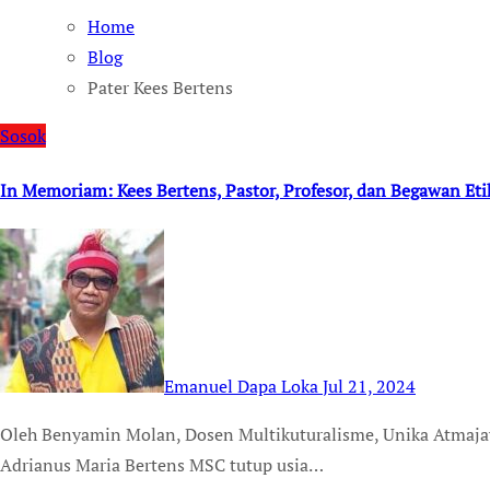
Home
Blog
Pater Kees Bertens
Sosok
In Memoriam: Kees Bertens, Pastor, Profesor, dan Begawan Eti
Emanuel Dapa Loka
Jul 21, 2024
Oleh Benyamin Molan, Dosen Multikuturalisme, Unika Atmajaya Jakarta “Pater”, “Romo”, “Profesor“ Cornelis
Adrianus Maria Bertens MSC tutup usia…