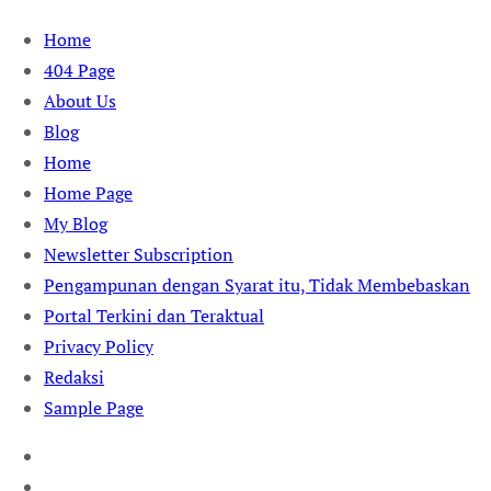
Skip
Home
to
404 Page
content
About Us
Blog
Home
Home Page
My Blog
Newsletter Subscription
Pengampunan dengan Syarat itu, Tidak Membebaskan
Portal Terkini dan Teraktual
Privacy Policy
Redaksi
Sample Page