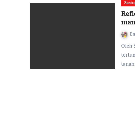
Sastr
Refl
man
Em
Oleh Simply da Flores, Harmony Institute Ada darah
tertu
tana