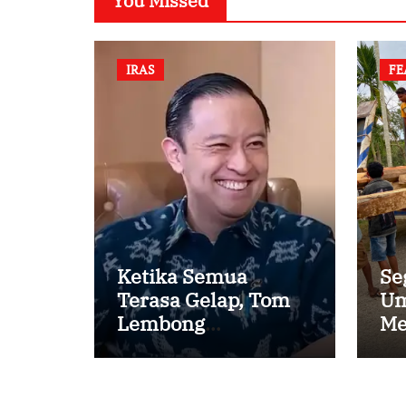
You Missed
IRAS
FE
Ketika Semua
Se
Terasa Gelap, Tom
Um
Lembong
Me
Menemukan Cinta
Ke
yang Nyata
Pe
Ka