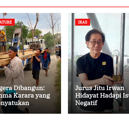
ATURE
IRAS
gera Dibangun:
Jurus Jitu Irwan
ma Karara yang
Hidayat Hadapi Is
nyatukan
Negatif
mbali
rsaudaraan di
mpung Tossi