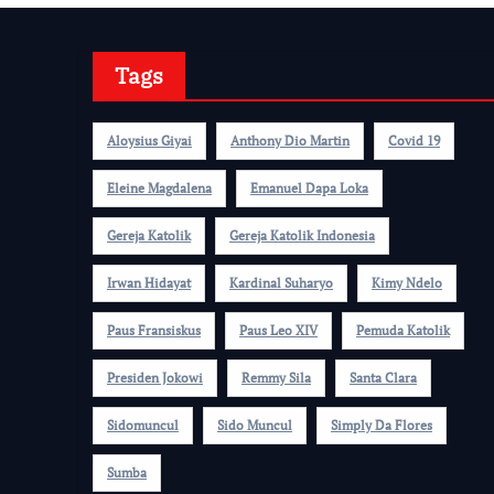
Tags
Aloysius Giyai
Anthony Dio Martin
Covid 19
Eleine Magdalena
Emanuel Dapa Loka
Gereja Katolik
Gereja Katolik Indonesia
Irwan Hidayat
Kardinal Suharyo
Kimy Ndelo
Paus Fransiskus
Paus Leo XIV
Pemuda Katolik
Presiden Jokowi
Remmy Sila
Santa Clara
Sidomuncul
Sido Muncul
Simply Da Flores
Sumba