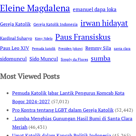
Eleine Magdalena
emanuel dapa loka
irwan hidayat
Gereja Katolik
Gereja Katolik Indonesia
Paus Fransiskus
Kardinal Suharyo
Kimy Ndelo
Remmy Sila
Paus Leo XIV
Pemuda katolik
Presiden Jokowi
santa clara
sumba
sidomuncul
Sido Muncul
Simply da Flores
Most Viewed Posts
Pemuda Katolik Jabar Lantik Pengurus Komcab Kota
Bogor 2024-2027
(57,012)
Pro Kontra tentang LGBT dalam Gereja Katolik
(52,442)
Lomba Menghias Gunungan Hasil Bumi di Santa Clara
Meriah
(46,431)
Umat Katolik dalam Kancah Politik Indonesia
(45,265)