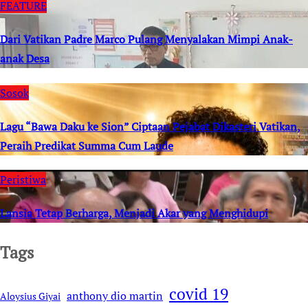
FEATURE
Dari Vatikan Padre Marco Pulang Menyalakan Mimpi Anak-
anak Desa
Sosok
Lagu “Bawa Daku ke Sion” Ciptaan Pejabat Dikasteri Vatikan,
Peraih Predikat Summa Cum Laude
Peristiwa
Lansia Tetap Berharga, Menjadi Akar yang Menghidupi
Tags
covid 19
anthony dio martin
Aloysius Giyai