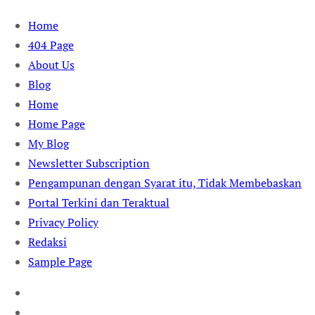
Skip
Home
to
404 Page
content
About Us
Blog
Home
Home Page
My Blog
Newsletter Subscription
Pengampunan dengan Syarat itu, Tidak Membebaskan
Portal Terkini dan Teraktual
Privacy Policy
Redaksi
Sample Page