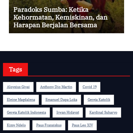
Paradoks Sumba: Ketika
Kehormatan, Kemiskinan, dan
Harapan Berjalan Bersama
Tags
Aloysius Giyai
Anthony Dio Martin
Covid 19
Eleine Magdalena
Emanuel Dapa Loka
Gereja Katolik
Gereja Katolik Indonesia
Irwan Hidayat
Kardinal Suharyo
Kimy Ndelo
Paus Fransiskus
Paus Leo XIV