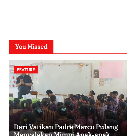
SuarNews.com
You Missed
FEATURE
Dari Vatikan Padre Marco Pulang
Menyalakan Mimpi Anak-anak