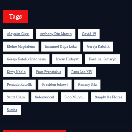
Tags
Aloysius Giyai
Anthony Dio Martin
Covid 19
Eleine Magdalena
Emanuel Dapa Loka
Gereja Katolik
Gereja Katolik Indonesia
Irwan Hidayat
Kardinal Suharyo
Kimy Ndelo
Paus Fransiskus
Paus Leo XIV
Pemuda Katolik
Presiden Jokowi
Remmy Sila
Santa Clara
Sidomuncul
Sido Muncul
Simply Da Flores
Sumba