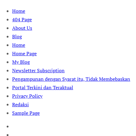
Skip
Home
to
404 Page
content
About Us
Blog
Home
Home Page
My Blog
Newsletter Subscription
Pengampunan dengan Syarat itu, Tidak Membebaskan
Portal Terkini dan Teraktual
Privacy Policy
Redaksi
Sample Page