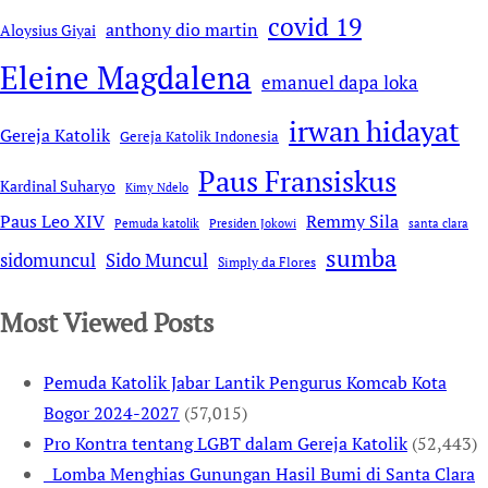
covid 19
anthony dio martin
Aloysius Giyai
Eleine Magdalena
emanuel dapa loka
irwan hidayat
Gereja Katolik
Gereja Katolik Indonesia
Paus Fransiskus
Kardinal Suharyo
Kimy Ndelo
Remmy Sila
Paus Leo XIV
Pemuda katolik
Presiden Jokowi
santa clara
sumba
sidomuncul
Sido Muncul
Simply da Flores
Most Viewed Posts
Pemuda Katolik Jabar Lantik Pengurus Komcab Kota
Bogor 2024-2027
(57,015)
Pro Kontra tentang LGBT dalam Gereja Katolik
(52,443)
Lomba Menghias Gunungan Hasil Bumi di Santa Clara