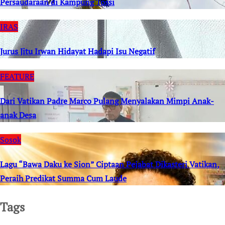
Persaudaraan di Kampung Tossi
IRAS
Jurus Jitu Irwan Hidayat Hadapi Isu Negatif
FEATURE
Dari Vatikan Padre Marco Pulang Menyalakan Mimpi Anak-
anak Desa
Sosok
Lagu “Bawa Daku ke Sion” Ciptaan Pejabat Dikasteri Vatikan,
Peraih Predikat Summa Cum Laude
Tags