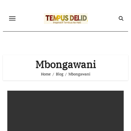
Skip
to
content
Mbongawani
Home
Blog
Mbongawani