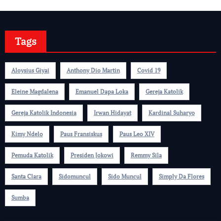
Tags
Aloysius Giyai
Anthony Dio Martin
Covid 19
Eleine Magdalena
Emanuel Dapa Loka
Gereja Katolik
Gereja Katolik Indonesia
Irwan Hidayat
Kardinal Suharyo
Kimy Ndelo
Paus Fransiskus
Paus Leo XIV
Pemuda Katolik
Presiden Jokowi
Remmy Sila
Santa Clara
Sidomuncul
Sido Muncul
Simply Da Flores
Sumba