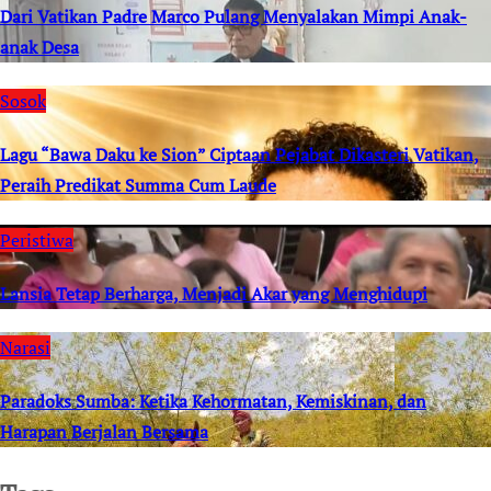
Dari Vatikan Padre Marco Pulang Menyalakan Mimpi Anak-
anak Desa
Sosok
Lagu “Bawa Daku ke Sion” Ciptaan Pejabat Dikasteri Vatikan,
Peraih Predikat Summa Cum Laude
Peristiwa
Lansia Tetap Berharga, Menjadi Akar yang Menghidupi
Narasi
Paradoks Sumba: Ketika Kehormatan, Kemiskinan, dan
Harapan Berjalan Bersama