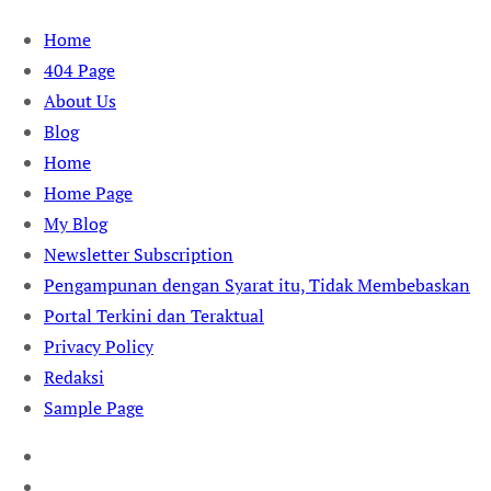
Skip
Home
to
404 Page
content
About Us
Blog
Home
Home Page
My Blog
Newsletter Subscription
Pengampunan dengan Syarat itu, Tidak Membebaskan
Portal Terkini dan Teraktual
Privacy Policy
Redaksi
Sample Page