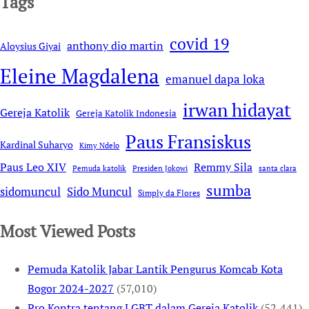
Tags
covid 19
anthony dio martin
Aloysius Giyai
Eleine Magdalena
emanuel dapa loka
irwan hidayat
Gereja Katolik
Gereja Katolik Indonesia
Paus Fransiskus
Kardinal Suharyo
Kimy Ndelo
Remmy Sila
Paus Leo XIV
Pemuda katolik
Presiden Jokowi
santa clara
sumba
sidomuncul
Sido Muncul
Simply da Flores
Most Viewed Posts
Pemuda Katolik Jabar Lantik Pengurus Komcab Kota
Bogor 2024-2027
(57,010)
Pro Kontra tentang LGBT dalam Gereja Katolik
(52,441)