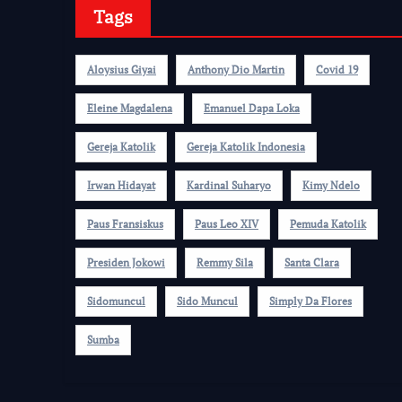
Tags
Aloysius Giyai
Anthony Dio Martin
Covid 19
Eleine Magdalena
Emanuel Dapa Loka
Gereja Katolik
Gereja Katolik Indonesia
Irwan Hidayat
Kardinal Suharyo
Kimy Ndelo
Paus Fransiskus
Paus Leo XIV
Pemuda Katolik
Presiden Jokowi
Remmy Sila
Santa Clara
Sidomuncul
Sido Muncul
Simply Da Flores
Sumba