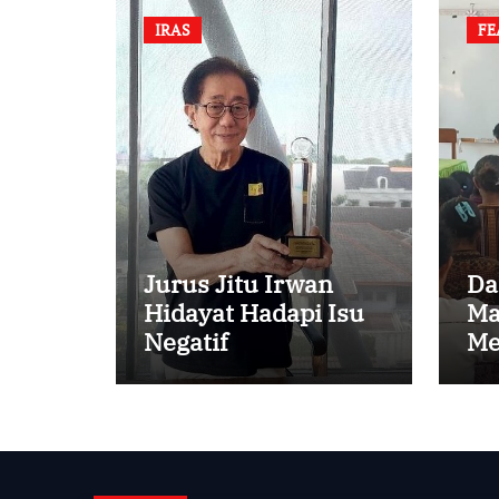
IRAS
FE
Jurus Jitu Irwan
Da
Hidayat Hadapi Isu
Ma
Negatif
Me
An