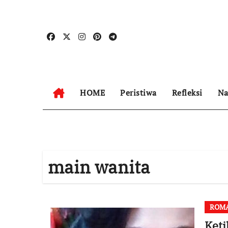
Skip
to
content
HOME
Peristiwa
Refleksi
Na
main wanita
ROM
Ket