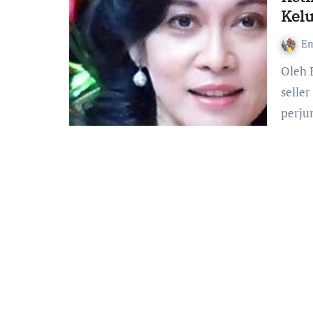
Kelu
Em
Oleh Eleine Magdalena, Penulis buku-buku renungan best
selle
perju