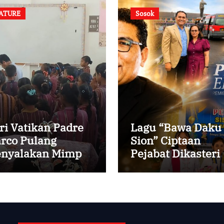
ATURE
Sosok
ri Vatikan Padre
Lagu “Bawa Daku
rco Pulang
Sion” Ciptaan
nyalakan Mimpi
Pejabat Dikasteri
ak-anak Desa
Vatikan, Peraih
Predikat Summa
Cum Laude