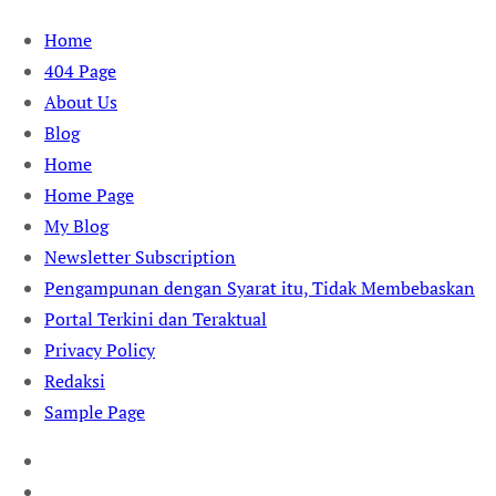
Skip
Home
to
404 Page
content
About Us
Blog
Home
Home Page
My Blog
Newsletter Subscription
Pengampunan dengan Syarat itu, Tidak Membebaskan
Portal Terkini dan Teraktual
Privacy Policy
Redaksi
Sample Page