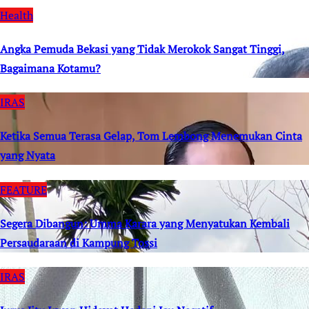
Health
Angka Pemuda Bekasi yang Tidak Merokok Sangat Tinggi,
Bagaimana Kotamu?
IRAS
Ketika Semua Terasa Gelap, Tom Lembong Menemukan Cinta
yang Nyata
FEATURE
Segera Dibangun: Umma Karara yang Menyatukan Kembali
Persaudaraan di Kampung Tossi
IRAS