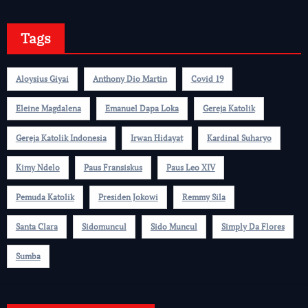
Tags
Aloysius Giyai
Anthony Dio Martin
Covid 19
Eleine Magdalena
Emanuel Dapa Loka
Gereja Katolik
Gereja Katolik Indonesia
Irwan Hidayat
Kardinal Suharyo
Kimy Ndelo
Paus Fransiskus
Paus Leo XIV
Pemuda Katolik
Presiden Jokowi
Remmy Sila
Santa Clara
Sidomuncul
Sido Muncul
Simply Da Flores
Sumba