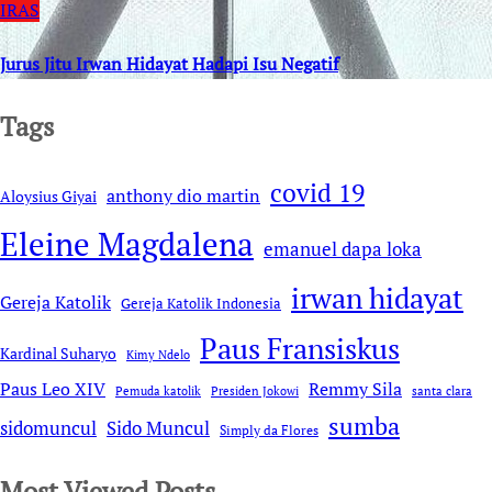
IRAS
Jurus Jitu Irwan Hidayat Hadapi Isu Negatif
Tags
covid 19
anthony dio martin
Aloysius Giyai
Eleine Magdalena
emanuel dapa loka
irwan hidayat
Gereja Katolik
Gereja Katolik Indonesia
Paus Fransiskus
Kardinal Suharyo
Kimy Ndelo
Remmy Sila
Paus Leo XIV
Pemuda katolik
Presiden Jokowi
santa clara
sumba
sidomuncul
Sido Muncul
Simply da Flores
Most Viewed Posts