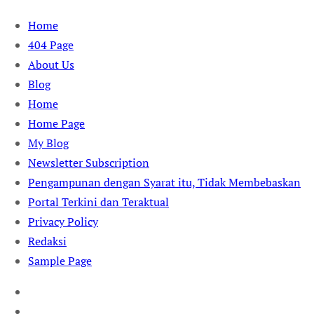
Skip
Home
to
404 Page
content
About Us
Blog
Home
Home Page
My Blog
Newsletter Subscription
Pengampunan dengan Syarat itu, Tidak Membebaskan
Portal Terkini dan Teraktual
Privacy Policy
Redaksi
Sample Page