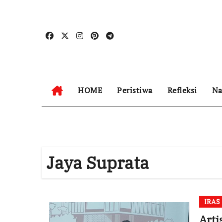
Skip
to
content
HOME
Peristiwa
Refleksi
Na
Jaya Suprata
IRAS
Arti