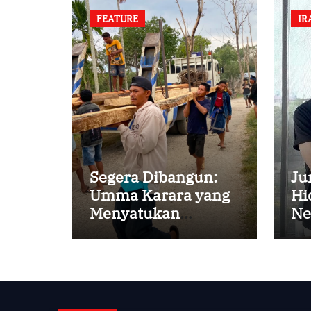
FEATURE
IR
Segera Dibangun:
Ju
Umma Karara yang
Hi
Menyatukan
Ne
Kembali
Persaudaraan di
Kampung Tossi