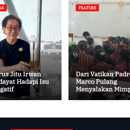
AS
FEATURE
rus Jitu Irwan
Dari Vatikan Padr
dayat Hadapi Isu
Marco Pulang
gatif
Menyalakan Mimp
Anak-anak Desa