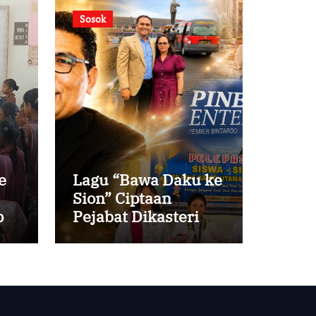
Sosok
e
Lagu “Bawa Daku ke
Sion” Ciptaan
i
Pejabat Dikasteri
Vatikan, Peraih
Predikat Summa
Cum Laude