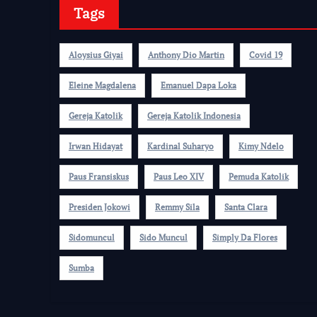
Tags
Aloysius Giyai
Anthony Dio Martin
Covid 19
Eleine Magdalena
Emanuel Dapa Loka
Gereja Katolik
Gereja Katolik Indonesia
Irwan Hidayat
Kardinal Suharyo
Kimy Ndelo
Paus Fransiskus
Paus Leo XIV
Pemuda Katolik
Presiden Jokowi
Remmy Sila
Santa Clara
Sidomuncul
Sido Muncul
Simply Da Flores
Sumba