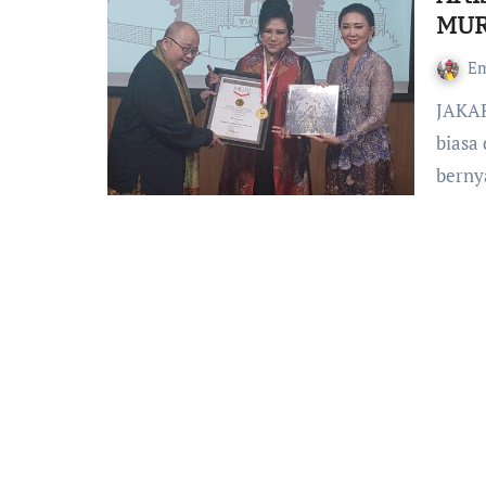
MUR
Em
JAKARTA-Artis menyanyi Theodora Monica Ervin atau yang
biasa
berny