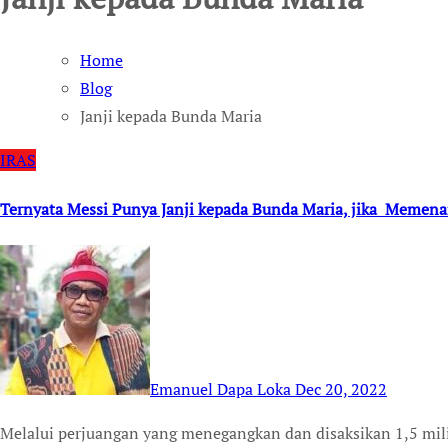
Home
Blog
Janji kepada Bunda Maria
IRAS
Ternyata Messi Punya Janji kepada Bunda Maria, jika Memena
Emanuel Dapa Loka
Dec 20, 2022
Melalui perjuangan yang menegangkan dan disaksikan 1,5 miliar pasang mata melalui layar televisi, Messi dan