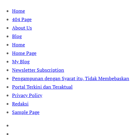
Skip
Home
to
404 Page
content
About Us
Blog
Home
Home Page
My Blog
Newsletter Subscription
Pengampunan dengan Syarat itu, Tidak Membebaskan
Portal Terkini dan Teraktual
Privacy Policy
Redaksi
Sample Page