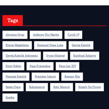
Tags
Aloysius Giyai
Anthony Dio Martin
Covid 19
Eleine Magdalena
Emanuel Dapa Loka
Gereja Katolik
Gereja Katolik Indonesia
Irwan Hidayat
Kardinal Suharyo
Kimy Ndelo
Paus Fransiskus
Paus Leo XIV
Pemuda Katolik
Presiden Jokowi
Remmy Sila
Santa Clara
Sidomuncul
Sido Muncul
Simply Da Flores
Sumba