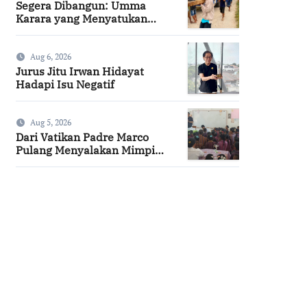
Segera Dibangun: Umma
Karara yang Menyatukan
Kembali Persaudaraan di
Kampung Tossi
Aug 6, 2026
Jurus Jitu Irwan Hidayat
Hadapi Isu Negatif
Aug 5, 2026
Dari Vatikan Padre Marco
Pulang Menyalakan Mimpi
Anak-anak Desa
SuarNews.com