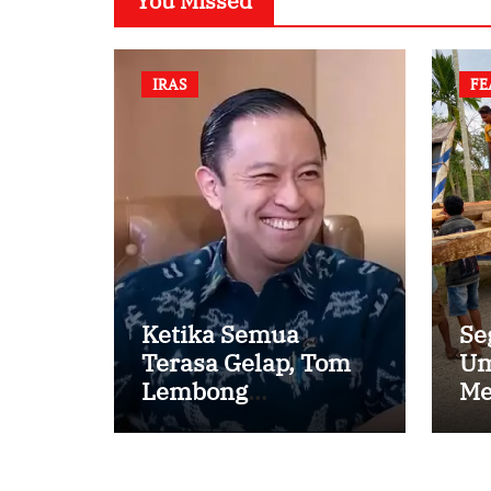
You Missed
IRAS
FE
Ketika Semua
Se
Terasa Gelap, Tom
Um
Lembong
Me
Menemukan Cinta
Ke
yang Nyata
Pe
Ka