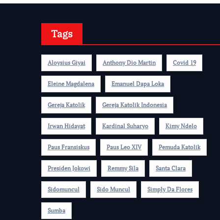
Tags
Aloysius Giyai
Anthony Dio Martin
Covid 19
Eleine Magdalena
Emanuel Dapa Loka
Gereja Katolik
Gereja Katolik Indonesia
Irwan Hidayat
Kardinal Suharyo
Kimy Ndelo
Paus Fransiskus
Paus Leo XIV
Pemuda Katolik
Presiden Jokowi
Remmy Sila
Santa Clara
Sidomuncul
Sido Muncul
Simply Da Flores
Sumba