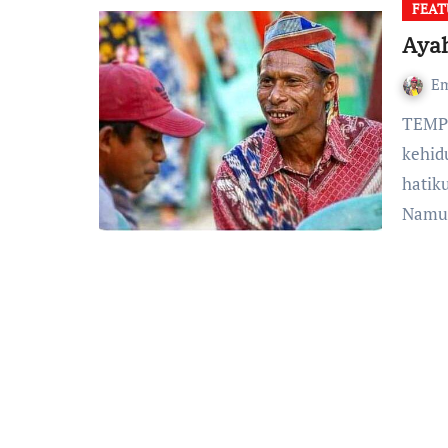
FEAT
Aya
Em
TEMPUSDEI.ID (16/11/21)-Ayahku adalah mahaguru
kehid
hatik
Namu