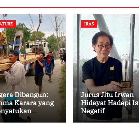
ATURE
IRAS
gera Dibangun:
Jurus Jitu Irwan
ma Karara yang
Hidayat Hadapi Is
nyatukan
Negatif
mbali
rsaudaraan di
mpung Tossi