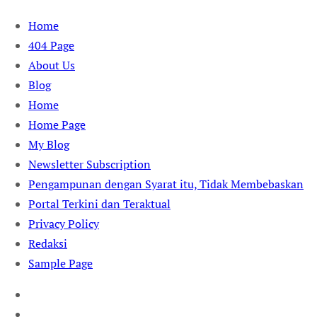
Skip
Home
to
404 Page
content
About Us
Blog
Home
Home Page
My Blog
Newsletter Subscription
Pengampunan dengan Syarat itu, Tidak Membebaskan
Portal Terkini dan Teraktual
Privacy Policy
Redaksi
Sample Page