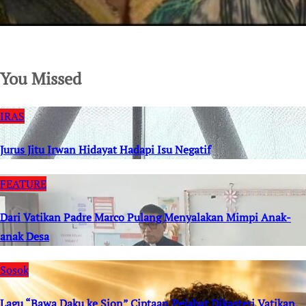
SuarNews.com
You Missed
IRAS
Jurus Jitu Irwan Hidayat Hadapi Isu Negatif
FEATURE
Dari Vatikan Padre Marco Pulang Menyalakan Mimpi Anak-
anak Desa
Sosok
Lagu “Bawa Daku ke Sion” Ciptaan Pejabat Dikasteri Vatikan,