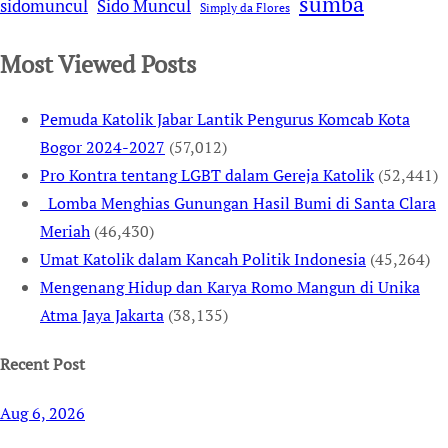
sumba
sidomuncul
Sido Muncul
Simply da Flores
Most Viewed Posts
Pemuda Katolik Jabar Lantik Pengurus Komcab Kota
Bogor 2024-2027
(57,012)
Pro Kontra tentang LGBT dalam Gereja Katolik
(52,441)
Lomba Menghias Gunungan Hasil Bumi di Santa Clara
Meriah
(46,430)
Umat Katolik dalam Kancah Politik Indonesia
(45,264)
Mengenang Hidup dan Karya Romo Mangun di Unika
Atma Jaya Jakarta
(38,135)
Recent Post
Aug 6, 2026