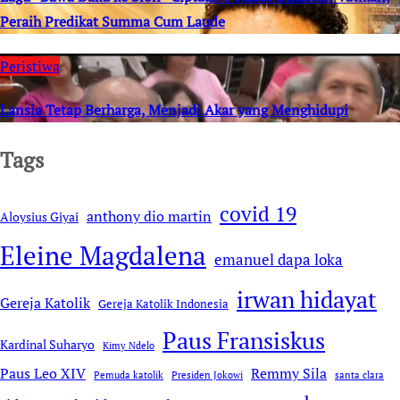
Peraih Predikat Summa Cum Laude
Peristiwa
Lansia Tetap Berharga, Menjadi Akar yang Menghidupi
Tags
covid 19
anthony dio martin
Aloysius Giyai
Eleine Magdalena
emanuel dapa loka
irwan hidayat
Gereja Katolik
Gereja Katolik Indonesia
Paus Fransiskus
Kardinal Suharyo
Kimy Ndelo
Remmy Sila
Paus Leo XIV
Pemuda katolik
Presiden Jokowi
santa clara