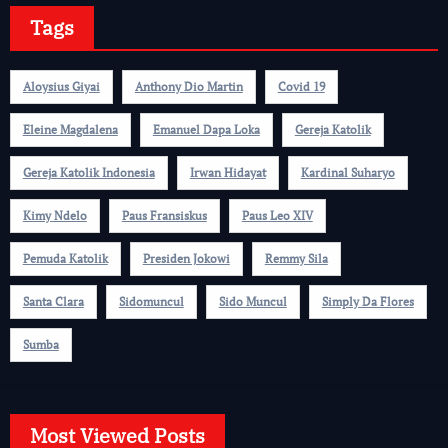
Tags
Aloysius Giyai
Anthony Dio Martin
Covid 19
Eleine Magdalena
Emanuel Dapa Loka
Gereja Katolik
Gereja Katolik Indonesia
Irwan Hidayat
Kardinal Suharyo
Kimy Ndelo
Paus Fransiskus
Paus Leo XIV
Pemuda Katolik
Presiden Jokowi
Remmy Sila
Santa Clara
Sidomuncul
Sido Muncul
Simply Da Flores
Sumba
Most Viewed Posts