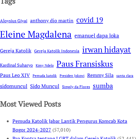
Tags
covid 19
anthony dio martin
Aloysius Giyai
Eleine Magdalena
emanuel dapa loka
irwan hidayat
Gereja Katolik
Gereja Katolik Indonesia
Paus Fransiskus
Kardinal Suharyo
Kimy Ndelo
Remmy Sila
Paus Leo XIV
Pemuda katolik
Presiden Jokowi
santa clara
sumba
sidomuncul
Sido Muncul
Simply da Flores
Most Viewed Posts
Pemuda Katolik Jabar Lantik Pengurus Komcab Kota
Bogor 2024-2027
(57,010)
Pro Kontra tentang LGBT dalam Gereja Katolik
(52,441)