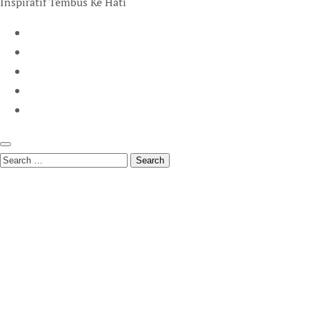
Inspiratif Tembus Ke Hati
Search
for: