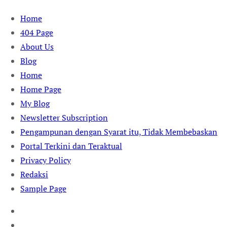
Skip
Home
to
404 Page
content
About Us
Blog
Home
Home Page
My Blog
Newsletter Subscription
Pengampunan dengan Syarat itu, Tidak Membebaskan
Portal Terkini dan Teraktual
Privacy Policy
Redaksi
Sample Page