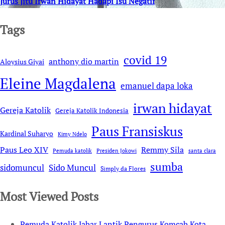
Jurus Jitu Irwan Hidayat Hadapi Isu Negatif
Tags
covid 19
anthony dio martin
Aloysius Giyai
Eleine Magdalena
emanuel dapa loka
irwan hidayat
Gereja Katolik
Gereja Katolik Indonesia
Paus Fransiskus
Kardinal Suharyo
Kimy Ndelo
Remmy Sila
Paus Leo XIV
Pemuda katolik
Presiden Jokowi
santa clara
sumba
sidomuncul
Sido Muncul
Simply da Flores
Most Viewed Posts
Pemuda Katolik Jabar Lantik Pengurus Komcab Kota