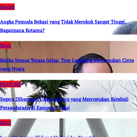
Health
Angka Pemuda Bekasi yang Tidak Merokok Sangat Tinggi,
Bagaimana Kotamu?
IRAS
Ketika Semua Terasa Gelap, Tom Lembong Menemukan Cinta
yang Nyata
FEATURE
Segera Dibangun: Umma Karara yang Menyatukan Kembali
Persaudaraan di Kampung Tossi
IRAS