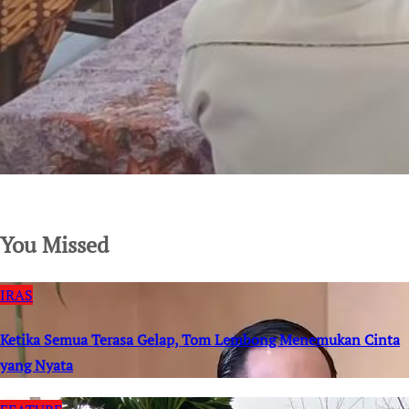
SuarNews.com
You Missed
IRAS
Ketika Semua Terasa Gelap, Tom Lembong Menemukan Cinta
yang Nyata