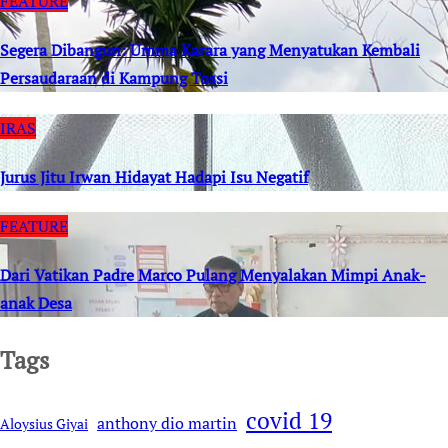
FEATURE
Segera Dibangun: Umma Karara yang Menyatukan Kembali
Persaudaraan di Kampung Tossi
IRAS
Jurus Jitu Irwan Hidayat Hadapi Isu Negatif
FEATURE
Dari Vatikan Padre Marco Pulang Menyalakan Mimpi Anak-
anak Desa
Tags
covid 19
anthony dio martin
Aloysius Giyai