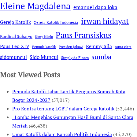
Eleine Magdalena
emanuel dapa loka
irwan hidayat
Gereja Katolik
Gereja Katolik Indonesia
Paus Fransiskus
Kardinal Suharyo
Kimy Ndelo
Remmy Sila
Paus Leo XIV
Pemuda katolik
Presiden Jokowi
santa clara
sumba
sidomuncul
Sido Muncul
Simply da Flores
Most Viewed Posts
Pemuda Katolik Jabar Lantik Pengurus Komcab Kota
Bogor 2024-2027
(57,017)
Pro Kontra tentang LGBT dalam Gereja Katolik
(52,446)
Lomba Menghias Gunungan Hasil Bumi di Santa Clara
Meriah
(46,438)
Umat Katolik dalam Kancah Politik Indonesia
(45,270)