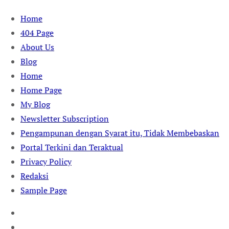
Skip
Home
to
404 Page
content
About Us
Blog
Home
Home Page
My Blog
Newsletter Subscription
Pengampunan dengan Syarat itu, Tidak Membebaskan
Portal Terkini dan Teraktual
Privacy Policy
Redaksi
Sample Page