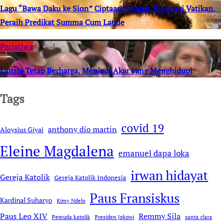
Lagu “Bawa Daku ke Sion” Ciptaan Pejabat Dikasteri Vatikan,
Peraih Predikat Summa Cum Laude
Peristiwa
Lansia Tetap Berharga, Menjadi Akar yang Menghidupi
Tags
covid 19
anthony dio martin
Aloysius Giyai
Eleine Magdalena
emanuel dapa loka
irwan hidayat
Gereja Katolik
Gereja Katolik Indonesia
Paus Fransiskus
Kardinal Suharyo
Kimy Ndelo
Remmy Sila
Paus Leo XIV
Pemuda katolik
Presiden Jokowi
santa clara