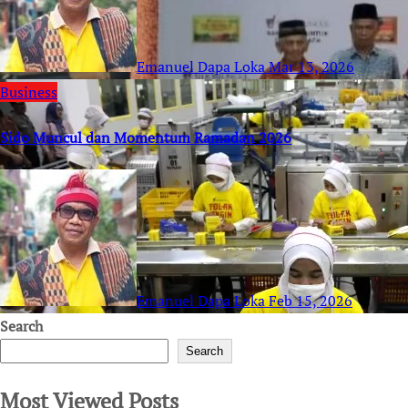
Emanuel Dapa Loka
Mar 13, 2026
Business
Sido Muncul dan Momentum Ramadan 2026
Emanuel Dapa Loka
Feb 15, 2026
Search
Search
Most Viewed Posts