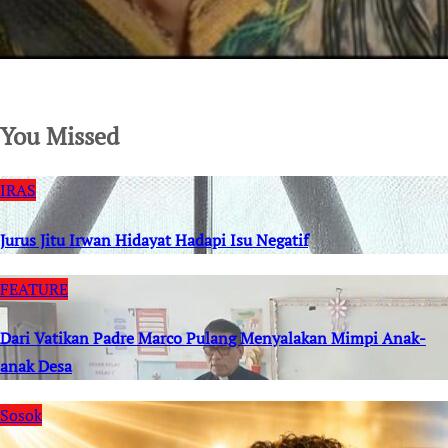
SuarNews.com
You Missed
IRAS
Jurus Jitu Irwan Hidayat Hadapi Isu Negatif
FEATURE
Dari Vatikan Padre Marco Pulang Menyalakan Mimpi Anak-
anak Desa
Sosok