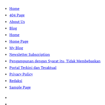
Skip
Home
to
404 Page
content
About Us
Blog
Home
Home Page
My Blog
Newsletter Subscription
Pengampunan dengan Syarat itu, Tidak Membebaskan
Portal Terkini dan Teraktual
Privacy Policy
Redaksi
Sample Page