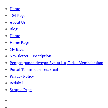
Skip
Home
to
404 Page
content
About Us
Blog
Home
Home Page
My Blog
Newsletter Subscription
Pengampunan dengan Syarat itu, Tidak Membebaskan
Portal Terkini dan Teraktual
Privacy Policy
Redaksi
Sample Page