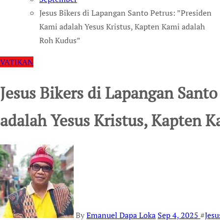
Jesus Bikers di Lapangan Santo Petrus: ”Presiden
Kami adalah Yesus Kristus, Kapten Kami adalah
Roh Kudus”
VATIKAN
Jesus Bikers di Lapangan Santo
adalah Yesus Kristus, Kapten 
By
Emanuel Dapa Loka
Sep 4, 2025
#
Jesu