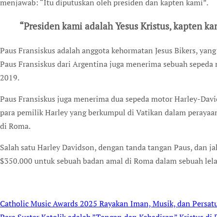
menjawab: “Itu diputuskan oleh presiden dan kapten kami”.
“Presiden kami adalah Yesus Kristus, kapten ka
Paus Fransiskus adalah anggota kehormatan Jesus Bikers, yang 
Paus Fransiskus dari Argentina juga menerima sebuah sepeda 
2019.
Paus Fransiskus juga menerima dua sepeda motor Harley-Davi
para pemilik Harley yang berkumpul di Vatikan dalam perayaa
di Roma.
Salah satu Harley Davidson, dengan tanda tangan Paus, dan ja
$350.000 untuk sebuah badan amal di Roma dalam sebuah lel
Catholic Music Awards 2025 Rayakan Iman, Musik, dan Persat
Post
Para Suster Katolik adalah ”Tangan dan Kehadiran” Kristus di