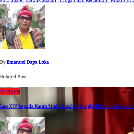
navigation
By
Emanuel Dapa Loka
Related Post
VATIKAN
Leo XIV kepada Kaum Muda Katolik: Bangkitlah dari Sofa dan