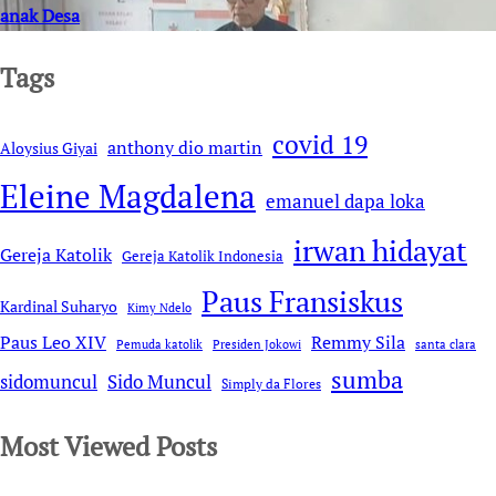
anak Desa
Tags
covid 19
anthony dio martin
Aloysius Giyai
Eleine Magdalena
emanuel dapa loka
irwan hidayat
Gereja Katolik
Gereja Katolik Indonesia
Paus Fransiskus
Kardinal Suharyo
Kimy Ndelo
Remmy Sila
Paus Leo XIV
Pemuda katolik
Presiden Jokowi
santa clara
sumba
sidomuncul
Sido Muncul
Simply da Flores
Most Viewed Posts