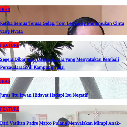
IRAS
Ketika Semua Terasa Gelap, Tom Lembong Menemukan Cinta
yang Nyata
FEATURE
Segera Dibangun: Umma Karara yang Menyatukan Kembali
Persaudaraan di Kampung Tossi
IRAS
Jurus Jitu Irwan Hidayat Hadapi Isu Negatif
FEATURE
Dari Vatikan Padre Marco Pulang Menyalakan Mimpi Anak-